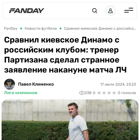
Англия
FanDay
Новости футбола
Сравнил киевское Динамо с российским клубом: тренер Партизана сделал странное заявление накануне матча ЛЧ
Испания
Сравнил киевское Динамо с
российским клубом: тренер
Германия
Партизана сделал странное
Италия
заявление накануне матча ЛЧ
Франция
Украина
Павел Клименко
17 июля 2024, 23:23
★
★
★
★
★
★
★
★
★
★
Лига чемпионов
238
0 голосов
ЛЧ
ЛЕ
ЧЕ-2028
Букмекеры