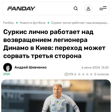
Англия
FanDay
Новости футбола
Суркис лично работает над возвращением легионера Динамо в Киев: переход может сорвать третья сторона
Испания
Суркис лично работает над
возвращением легионера
Германия
Динамо в Киев: переход может
Италия
сорвать третья сторона
Франция
Украина
Андрей Шевченко
6 июня 2024, 13:20
★
★
★
★
★
★
★
★
★
★
УПЛ
175
0 голосов
ЛЧ
ЛЕ
ЧЕ-2028
Букмекеры