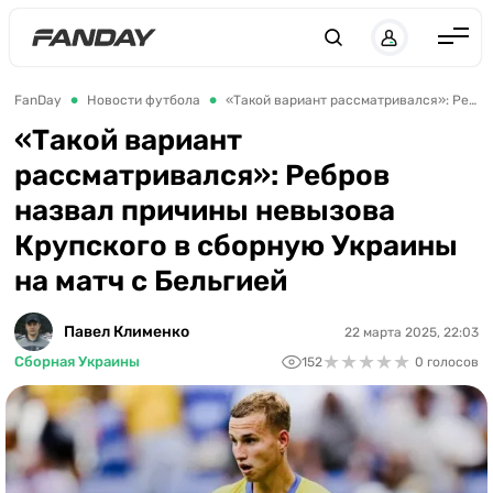
UK
RU
Англия
FanDay
Новости футбола
«Такой вариант рассматривался»: Ребров назвал причины невызова Крупского в сборную Украины на матч с Бельгией
Испания
«Такой вариант
рассматривался»: Ребров
Германия
назвал причины невызова
Италия
Крупского в сборную Украины
Франция
на матч с Бельгией
Украина
Павел Клименко
22 марта 2025, 22:03
ЛЧ
★
★
★
★
★
★
★
★
★
★
Сборная Украины
152
0 голосов
ЛЕ
ЧЕ-2028
Букмекеры