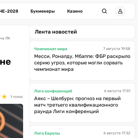
ЧЕ-2028
Букмекеры
Казино
Лента новостей
тча ЛК
Чемпионат мира
7 августа 19:58
Месси, Роналду, Мбаппе: ФБР раскрыло
уне
серию угроз, которые могли сорвать
чемпионат мира
Лига конференций
6 августа 17:51
★
★
★
★
1 голос
Аякс – Шелбурн: прогноз на первый
матч третьего квалификационного
раунда Лиги конференций
Лига Европы
6 августа 17:32