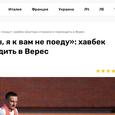
Италия
Франция
Украина
ЛЧ
ЛЕ
е поеду»: хавбек Шахтера отказался переходить в Верес
 я к вам не поеду»: хавбек
дить в Верес
★
★
★
★
★
★