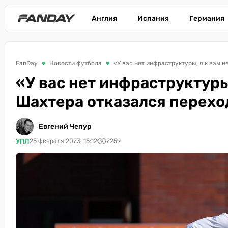
Англия
Испания
Германия
FanDay
Новости футбола
«У вас нет инфраструктуры, я к вам н
«У вас нет инфраструктуры,
Шахтера отказался перехо
Евгений Чепур
УПЛ
25 февраля 2023, 15:12
2259