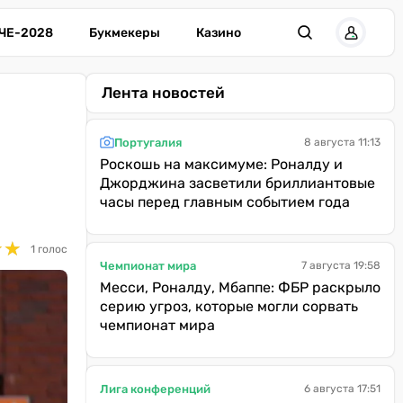
ЧЕ-2028
Букмекеры
Казино
Лента новостей
Португалия
8 августа 11:13
Роскошь на максимуме: Роналду и
Джорджина засветили бриллиантовые
часы перед главным событием года
★
★
★
★
1 голос
Чемпионат мира
7 августа 19:58
Месси, Роналду, Мбаппе: ФБР раскрыло
серию угроз, которые могли сорвать
чемпионат мира
Лига конференций
6 августа 17:51