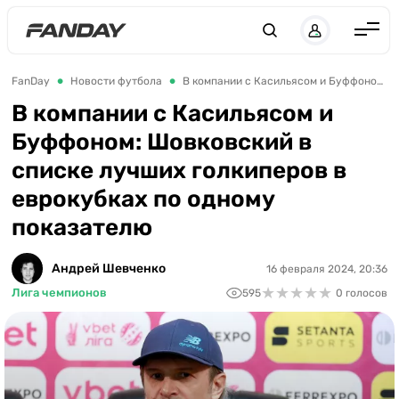
Англия
FanDay
Новости футбола
В компании с Касильясом и Буффоном: Шовковский в списке лучших голкиперов в еврокубках по одному показателю
Испания
В компании с Касильясом и
Буффоном: Шовковский в
Германия
списке лучших голкиперов в
Италия
еврокубках по одному
Франция
показателю
Украина
Андрей Шевченко
16 февраля 2024, 20:36
ЛЧ
★
★
★
★
★
★
★
★
★
★
Лига чемпионов
595
0 голосов
ЛЕ
ЧЕ-2028
Букмекеры