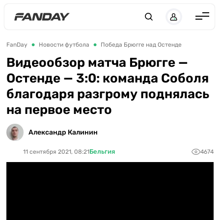
Англия
FanDay
Новости футбола
Победа Брюгге над Остенде
Испания
Видеообзор матча Брюгге —
Остенде — 3:0: команда Соболя
Германия
благодаря разгрому поднялась
Италия
на первое место
Франция
Украина
Александр Калинин
ЛЧ
Бельгия
11 сентября 2021, 08:21
4674
ЛЕ
ЧЕ-2028
Букмекеры