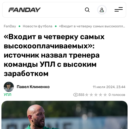
Англия
FanDay
Новости футбола
«Входит в четверку самых высокооплачиваемых»: источник назвал тренера команды УПЛ с высоким заработком
Испания
«Входит в четверку самых
высокооплачиваемых»:
Германия
источник назвал тренера
Италия
команды УПЛ с высоким
Франция
заработком
Украина
Павел Клименко
11 июля 2024, 23:44
ЛЧ
★
★
★
★
★
★
★
★
★
★
УПЛ
355
0 голосов
ЛЕ
ЧЕ-2028
Букмекеры