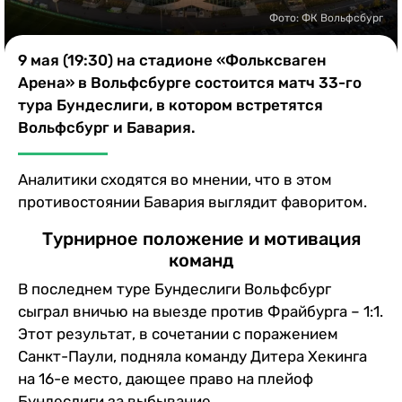
Казино
Фото: ФК Вольфсбург
9 мая (19:30) на стадионе «Фольксваген
Арена» в Вольфсбурге состоится матч 33-го
тура Бундеслиги, в котором встретятся
Вольфсбург и Бавария.
Аналитики сходятся во мнении, что в этом
противостоянии Бавария выглядит фаворитом.
Турнирное положение и мотивация
команд
В последнем туре Бундеслиги Вольфсбург
сыграл вничью на выезде против Фрайбурга – 1:1.
Этот результат, в сочетании с поражением
Санкт-Паули, подняла команду Дитера Хекинга
на 16-е место, дающее право на плейоф
Бундеслиги за выбывание.