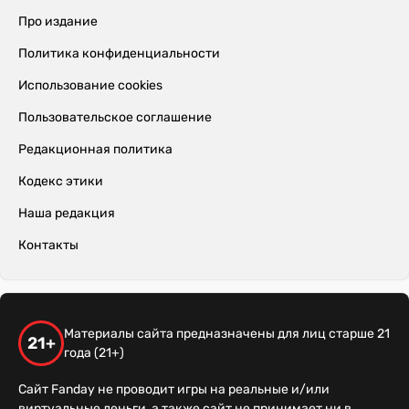
Про издание
Политика конфиденциальности
Использование cookies
Пользовательское соглашение
Редакционная политика
Кодекс этики
Наша редакция
Контакты
Материалы сайта предназначены для лиц старше 21
21+
года (21+)
Сайт Fanday не проводит игры на реальные и/или
виртуальные деньги, а также сайт не принимает ни в