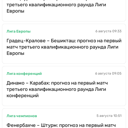
третьего квалификационного раунда Лиги
Европы
Лига Европы
6 августа 09:33
Градец-Кралове – Бешикташ: прогноз на первый
матч третьего квалификационного раунда Лиги
Европы
Лига конференций
6 августа 09:05
Динамо – Карабах: прогноз на первый матч
третьего квалификационного раунда Лиги
конференций
Лига чемпионов
5 августа 10:51
Фенербахче – Штурм: прогноз на первый матч