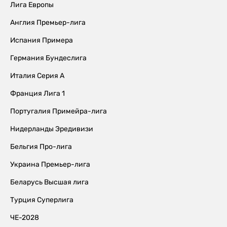
Лига Европы
Англия Премьер-лига
Испания Примера
Германия Бундеслига
Италия Серия А
Франция Лига 1
Португалия Примейра-лига
Нидерланды Эредивизи
Бельгия Про-лига
Украина Премьер-лига
Беларусь Высшая лига
Турция Суперлига
ЧЕ-2028