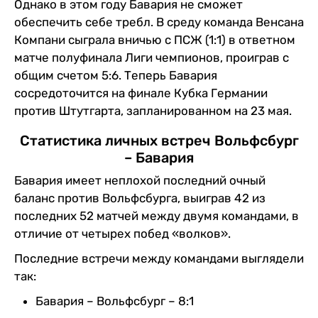
Однако в этом году Бавария не сможет
обеспечить себе требл. В среду команда Венсана
Компани сыграла вничью с ПСЖ (1:1) в ответном
матче полуфинала Лиги чемпионов, проиграв с
общим счетом 5:6. Теперь Бавария
сосредоточится на финале Кубка Германии
против Штутгарта, запланированном на 23 мая.
Статистика личных встреч Вольфсбург
– Бавария
Бавария имеет неплохой последний очный
баланс против Вольфсбурга, выиграв 42 из
последних 52 матчей между двумя командами, в
отличие от четырех побед «волков».
Последние встречи между командами выглядели
так:
Бавария – Вольфсбург – 8:1