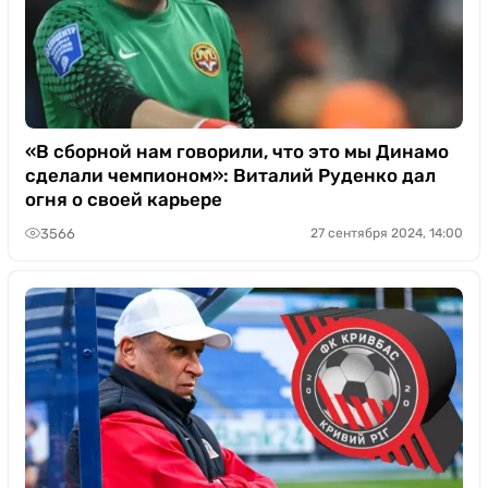
«В сборной нам говорили, что это мы Динамо
сделали чемпионом»: Виталий Руденко дал
огня о своей карьере
3566
27 сентября 2024, 14:00