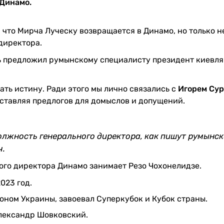
 Динамо.
, что Мирча Луческу возвращается в Динамо, но только н
 директора.
ь предложил румынскому специалисту президент киевля
ть истину. Ради этого мы лично связались с
Игорем Су
 оставляя предлогов для домыслов и допущений.
олжность генерального директора, как пишут румынс
ч.
ого директора Динамо занимает Резо Чохонелидзе.
023 год.
ионом Украины, завоевал Суперкубок и Кубок страны.
Александр Шовковский.