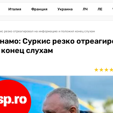
Италия
Франция
Украина
ЛЧ
ЛЕ
ис резко отреагировал на информацию и положил конец слухам
намо: Суркис резко отреагир
 конец слухам
★
★
★
★
★
★