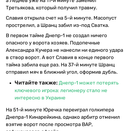
а Леднев уже на 11-й минуте заменил
Третьякова, который получил травму.
Славия открыла счет на 5-й минуте. Масопуст
прострелил, а Шранц забил из-под Сватка.
В первом тайме Днепр-1 не создал ничего
опасного у ворота хозяев. Подопечные
Александра Кучера не нанесли ни единого удара
в створ ворот. А вот Славия в конце первого
тайма забила еще раз. На 37-й минуте Шранц
отправил мяч в ближний угол, оформив дубль.
Читайте также:
Днепр-1 может потерять
ключевого игрока: легионеру стало не
интересно в Украине
На 51-й минуте Юречка переиграл голкипера
Днепра-1 Кинарейкина, однако арбитр отменил
взятие ворот после просмотра ВАР,