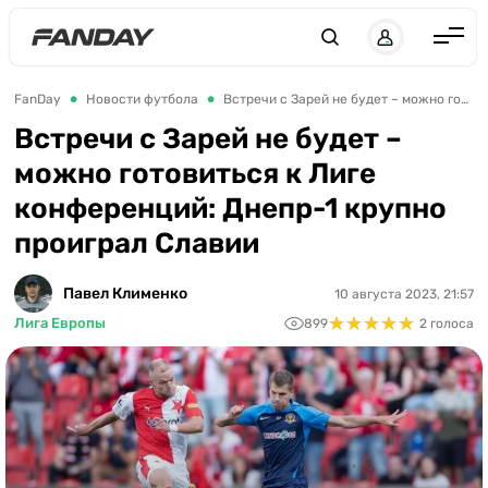
Англия
FanDay
Новости футбола
Встречи с Зарей не будет – можно готовиться к Лиге конференций: Днепр-1 крупно проиграл Славии
Испания
Встречи с Зарей не будет –
можно готовиться к Лиге
Германия
конференций: Днепр-1 крупно
Италия
проиграл Славии
Франция
Украина
Павел Клименко
10 августа 2023, 21:57
★
★
★
★
★
★
★
★
★
★
Лига Европы
899
2 голоса
ЛЧ
ЛЕ
ЧЕ-2028
Букмекеры