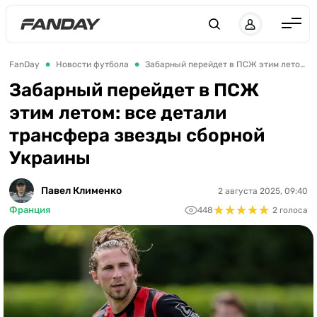
UK
RU
Англия
FanDay
Новости футбола
Забарный перейдет в ПСЖ этим летом: все детали трансфера звезды сборной Украины
Испания
Забарный перейдет в ПСЖ
этим летом: все детали
Германия
трансфера звезды сборной
Италия
Украины
Франция
Украина
Павел Клименко
2 августа 2025, 09:40
★
★
★
★
★
★
★
★
★
★
Франция
448
2 голоса
ЛЧ
ЛЕ
ЧЕ-2028
Букмекеры