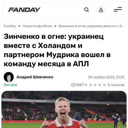
Англия
FanDay
Новости футбола
Зинченко в огне: украинец вместе с Холандом и партнером Мудрика вошел в команду месяца в АПЛ
Испания
Зинченко в огне: украинец
вместе с Холандом и
Германия
партнером Мудрика вошел в
Италия
команду месяца в АПЛ
Франция
Украина
Андрей Шевченко
30 ноября 2023, 21:22
★
★
★
★
★
★
★
★
★
★
Англия
1887
0 голосов
ЛЧ
ЛЕ
ЧЕ-2028
Букмекеры