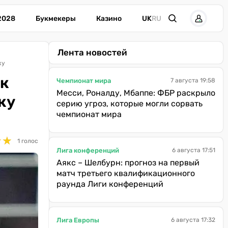
2028
Букмекеры
Казино
UK
RU
Лента новостей
жу
ик
Чемпионат мира
7 августа 19:58
Месси, Роналду, Мбаппе: ФБР раскрыло
жу
серию угроз, которые могли сорвать
чемпионат мира
★
★
★
★
1 голос
Лига конференций
6 августа 17:51
Аякс – Шелбурн: прогноз на первый
матч третьего квалификационного
раунда Лиги конференций
Лига Европы
6 августа 17:32