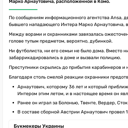
Марко Арнаутовича, расположенной в Комо.
По сообщениям информационного агентства Ansa, дв
бывшего нападающего Интера Марко Арнаутовича, во
Между ворами и охранниками завязалась ожесточенн
голове тупым предметом, вероятно, дубинкой.
Ни футболиста, ни его семьи не было дома. Вместо 
забаррикадировались в доме и вызвали полицию.
Преступники скрылись до прибытия карабинеров и н
Благодаря столь смелой реакции охранники предотв
Арнаутович, которому 36 лет и который приближ
Интером этим летом, и в настоящее время он яв
Ранее он играл за Болонью, Твенте, Вердер, Сто
В составе сборной Австрии Арнаутович провел 12
Букмекеры Украины