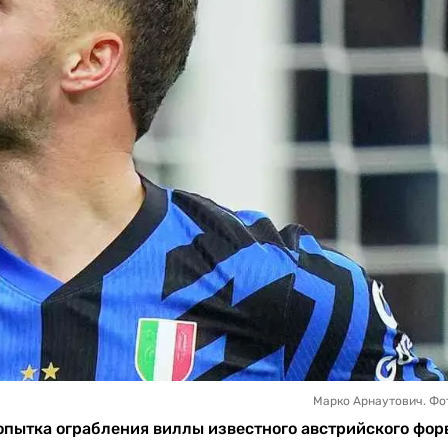
Марко Арнаутович. Фото:
попытка ограбления виллы известного австрийского фор