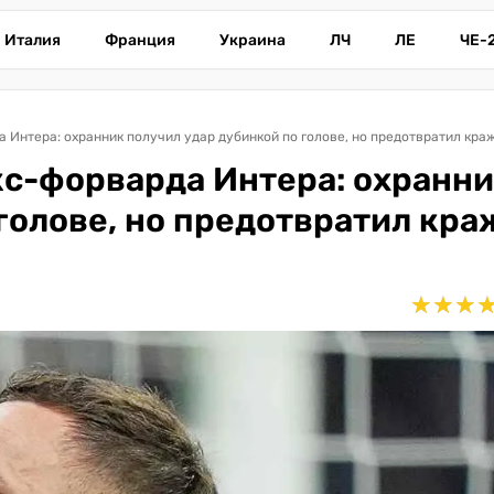
Италия
Франция
Украина
ЛЧ
ЛЕ
ЧЕ-
 Интера: охранник получил удар дубинкой по голове, но предотвратил кра
кс-форварда Интера: охранн
голове, но предотвратил кра
★
★
★
★
★
★