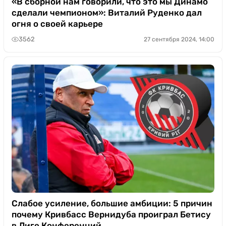
«В сборной нам говорили, что это мы Динамо
сделали чемпионом»: Виталий Руденко дал
огня о своей карьере
3562
27 сентября 2024, 14:00
Слабое усиление, большие амбиции: 5 причин
почему Кривбасс Вернидуба проиграл Бетису
в Лиге Конференций