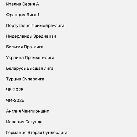
Италия Серия А
Франция Лига 1
Португалия Примейра-лига
Нидерланды Эредивизи
Бельгия Про-лига
Украина Премьер-лига
Беларусь Высшая лига
Турция Суперлига
ЧЕ-2028
ЧМ-2026
Англия Чемпионшип
Испания Сегунда
Германия Вторая бундеслига