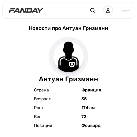
Англия
Новости про Антуан Гризманн
Испания
Германия
Италия
Франция
Антуан Гризманн
Украина
Страна
Франция
ЛЧ
Возраст
35
ЛЕ
Рост
174 см
ЧЕ-2028
Вес
72
Позиция
Форвард
Букмекеры