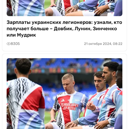
Зарплаты украинских легионеров: узнали, кто
получает больше – Довбик, Лунин, Зинченко
или Мудрик
8305
21 октября 2024, 08:22