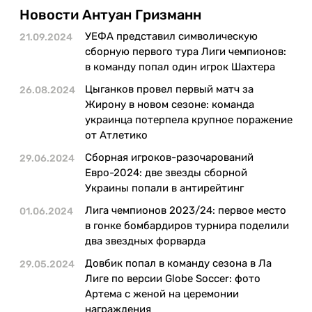
Казино
Новости Антуан Гризманн
УЕФА представил символическую
21.09.2024
сборную первого тура Лиги чемпионов:
в команду попал один игрок Шахтера
Цыганков провел первый матч за
26.08.2024
Жирону в новом сезоне: команда
украинца потерпела крупное поражение
от Атлетико
Сборная игроков-разочарований
29.06.2024
Евро-2024: две звезды сборной
Украины попали в антирейтинг
Лига чемпионов 2023/24: первое место
01.06.2024
в гонке бомбардиров турнира поделили
два звездных форварда
Довбик попал в команду сезона в Ла
29.05.2024
Лиге по версии Globe Soccer: фото
Артема с женой на церемонии
награждения