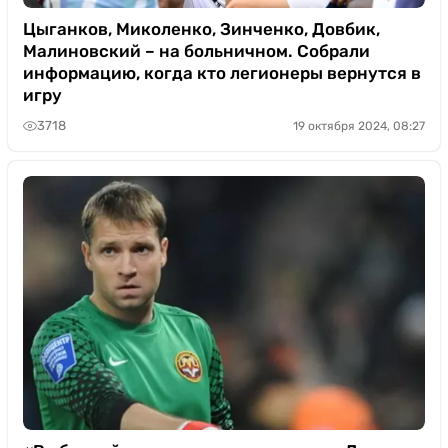
Цыганков, Миколенко, Зинченко, Довбик,
Малиновский – на больничном. Собрали
информацию, когда кто легионеры вернутся в
игру
3718
19 октября 2024, 08:27