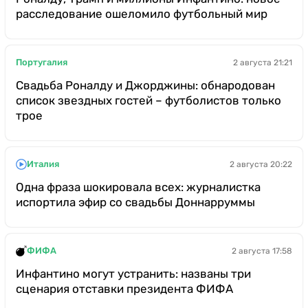
расследование ошеломило футбольный мир
Португалия
2 августа 21:21
Свадьба Роналду и Джорджины: обнародован
список звездных гостей – футболистов только
трое
Италия
2 августа 20:22
Одна фраза шокировала всех: журналистка
испортила эфир со свадьбы Доннарруммы
ФИФА
2 августа 17:58
Инфантино могут устранить: названы три
сценария отставки президента ФИФА