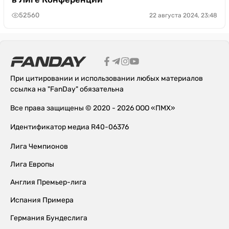
52560
22 августа 2024, 23:48
При цитировании и использовании любых материалов
ссылка на "FanDay" обязательна
Все права защищены © 2020 - 2026 ООО «ПМХ»
Идентификатор медиа R40-06376
Лига Чемпионов
Лига Европы
Англия Премьер-лига
Испания Примера
Германия Бундеслига