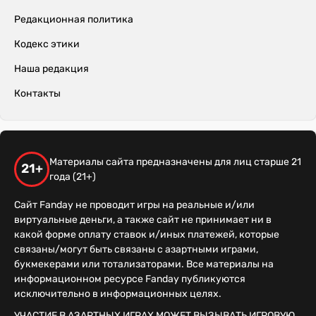
Редакционная политика
Кодекс этики
Наша редакция
Контакты
Материалы сайта предназначены для лиц старше 21
21+
года (21+)
Сайт Fanday не проводит игры на реальные и/или
виртуальные деньги, а также сайт не принимает ни в
какой форме оплату ставок и/иных платежей, которые
связаны/могут быть связаны с азартными играми,
букмекерами или тотализаторами. Все материалы на
информационном ресурсе Fanday публикуются
исключительно в информационных целях.
УЧАСТИЕ В АЗАРТНЫХ ИГРАХ МОЖЕТ ВЫЗЫВАТЬ ИГРОВУЮ