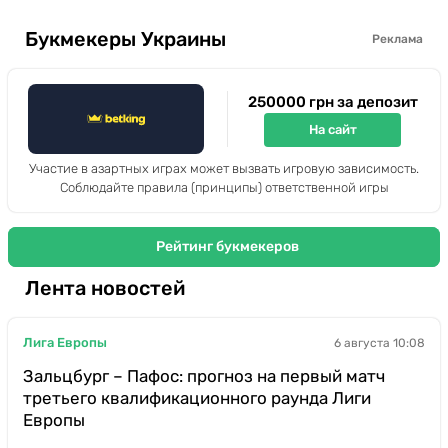
Букмекеры Украины
Реклама
250000 грн за депозит
На сайт
Участие в азартных играх может вызвать игровую зависимость.
Соблюдайте правила (принципы) ответственной игры
Рейтинг букмекеров
Лента новостей
Лига Европы
6 августа 10:08
Зальцбург – Пафос: прогноз на первый матч
третьего квалификационного раунда Лиги
Европы