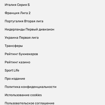
Италия Серия Б
Франция Лига 2
Португалия Вторая лига
Нидерланды Первый дивизион
Украина Первая лига
Трансферы
Рейтинг букмекеров
Рейтинг казино
Sport Life
Про издание
Политика конфиденциальности
Использование cookies
Пользовательское соглашение