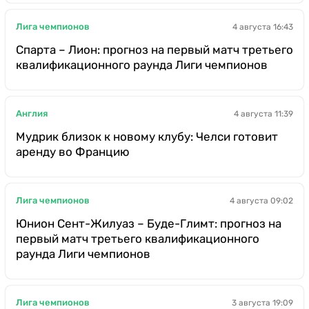
Лига чемпионов
4 августа 16:43
Спарта – Лион: прогноз на первый матч третьего
квалификационного раунда Лиги чемпионов
Англия
4 августа 11:39
Мудрик близок к новому клубу: Челси готовит
аренду во Францию
Лига чемпионов
4 августа 09:02
Юнион Сент-Жилуаз – Буде-Глимт: прогноз на
первый матч третьего квалификационного
раунда Лиги чемпионов
Лига чемпионов
3 августа 19:09