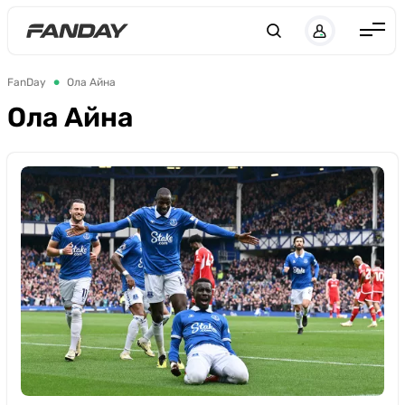
UK
RU
Англия
FanDay
Ола Айна
Испания
Ола Айна
Германия
Италия
Франция
Украина
ЛЧ
ЛЕ
ЧЕ-2028
Букмекеры