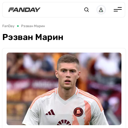
UK
RU
Англия
FanDay
Рэзван Марин
Испания
Рэзван Марин
Германия
Италия
Франция
Украина
ЛЧ
ЛЕ
ЧЕ-2028
Букмекеры