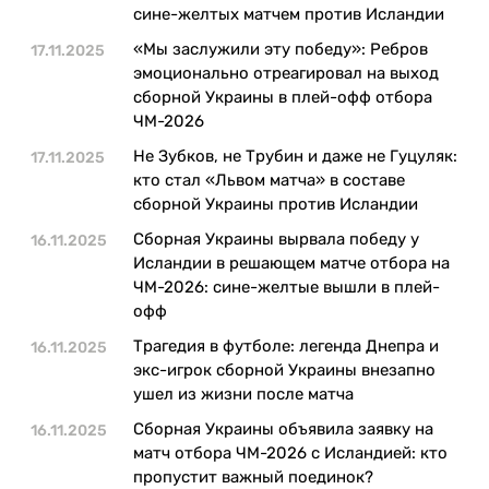
Казино
сине-желтых матчем против Исландии
«Мы заслужили эту победу»: Ребров
17.11.2025
эмоционально отреагировал на выход
сборной Украины в плей-офф отбора
ЧМ-2026
Не Зубков, не Трубин и даже не Гуцуляк:
17.11.2025
кто стал «Львом матча» в составе
сборной Украины против Исландии
Сборная Украины вырвала победу у
16.11.2025
Исландии в решающем матче отбора на
ЧМ-2026: сине-желтые вышли в плей-
офф
Трагедия в футболе: легенда Днепра и
16.11.2025
экс-игрок сборной Украины внезапно
ушел из жизни после матча
Сборная Украины объявила заявку на
16.11.2025
матч отбора ЧМ-2026 с Исландией: кто
пропустит важный поединок?