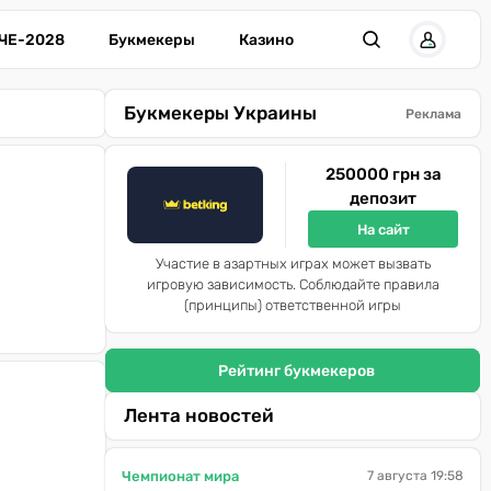
ЧЕ-2028
Букмекеры
Казино
Букмекеры Украины
Реклама
250000 грн за
депозит
На сайт
Участие в азартных играх может вызвать
игровую зависимость. Соблюдайте правила
(принципы) ответственной игры
Рейтинг букмекеров
Лента новостей
Чемпионат мира
7 августа 19:58