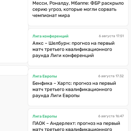
Месси, Роналду, Мбаппе: ФБР раскрыло
серию угроз, которые могли сорвать
чемпионат мира
Лига конференций
6 августа 17:51
Аякс – Шелбурн: прогноз на первый
матч третьего квалификационного
раунда Лиги конференций
Лига Европы
6 августа 17:32
Бенфика – Хартс: прогноз на первый
матч третьего квалификационного
раунда Лиги Европы
Лига Европы
6 августа 16:47
ПАОК – Андерлехт: прогноз на первый
матч третьего квалификационного