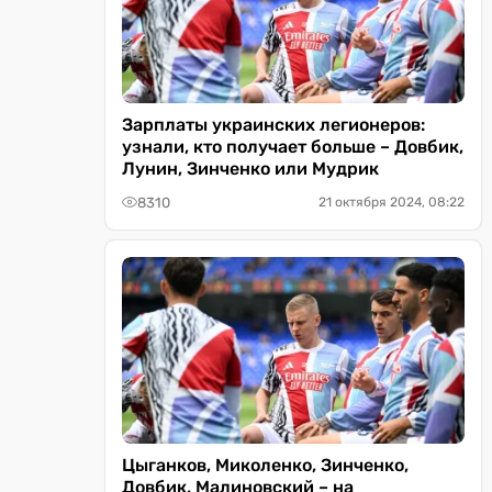
Зарплаты украинских легионеров:
узнали, кто получает больше – Довбик,
Лунин, Зинченко или Мудрик
8310
21 октября 2024, 08:22
Цыганков, Миколенко, Зинченко,
Довбик, Малиновский – на