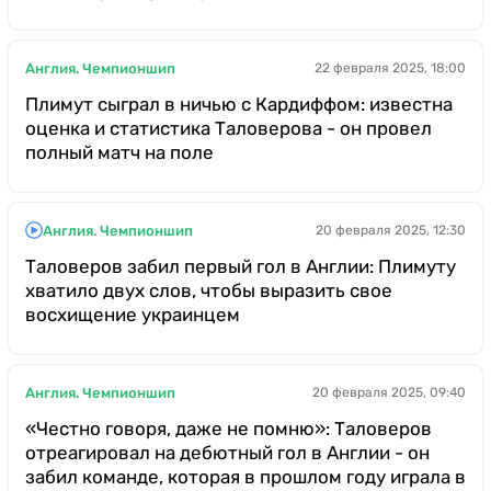
Англия. Чемпионшип
22 февраля 2025, 18:00
Плимут сыграл в ничью с Кардиффом: известна
оценка и статистика Таловерова - он провел
полный матч на поле
Англия. Чемпионшип
20 февраля 2025, 12:30
Таловеров забил первый гол в Англии: Плимуту
хватило двух слов, чтобы выразить свое
восхищение украинцем
Англия. Чемпионшип
20 февраля 2025, 09:40
«Честно говоря, даже не помню»: Таловеров
отреагировал на дебютный гол в Англии - он
забил команде, которая в прошлом году играла в