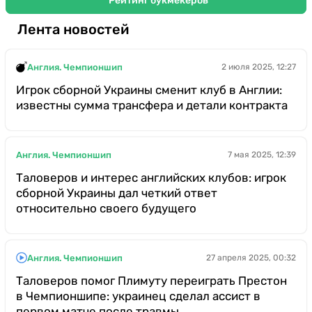
Рейтинг букмекеров
Лента новостей
Англия. Чемпионшип
2 июля 2025, 12:27
Игрок сборной Украины сменит клуб в Англии:
известны сумма трансфера и детали контракта
Англия. Чемпионшип
7 мая 2025, 12:39
Таловеров и интерес английских клубов: игрок
сборной Украины дал четкий ответ
относительно своего будущего
Англия. Чемпионшип
27 апреля 2025, 00:32
Таловеров помог Плимуту переиграть Престон
в Чемпионшипе: украинец сделал ассист в
первом матче после травмы