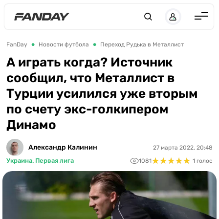
Англия
FanDay
Новости футбола
Переход Рудька в Металлист
Испания
А играть когда? Источник
сообщил, что Металлист в
Германия
Турции усилился уже вторым
Италия
по счету экс-голкипером
Франция
Динамо
Украина
Александр Калинин
27 марта 2022, 20:48
ЛЧ
★
★
★
★
★
★
★
★
★
★
Украина. Первая лига
1081
1 голос
ЛЕ
ЧЕ-2028
Букмекеры