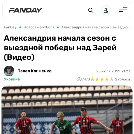
Англия
FanDay
Новости футбола
Александрия начала сезон с выездной победы над Зарей (Видео)
Испания
Александрия начала сезон с
выездной победы над Зарей
Германия
(Видео)
Италия
Франция
Павел Клименко
25 июля 2021, 21:23
★
★
★
★
★
★
★
★
★
★
Украина
7470
2 голоса
Украина
ЛЧ
ЛЕ
ЧЕ-2028
Букмекеры