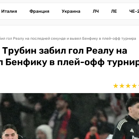
Италия
Франция
Украина
ЛЧ
ЛЕ
ЧЕ-
бил гол Реалу на последней секунде и вывел Бенфику в плей-офф турнира
 Трубин забил гол Реалу на
л Бенфику в плей-офф турни
★
★
★
★
★
★
★
★