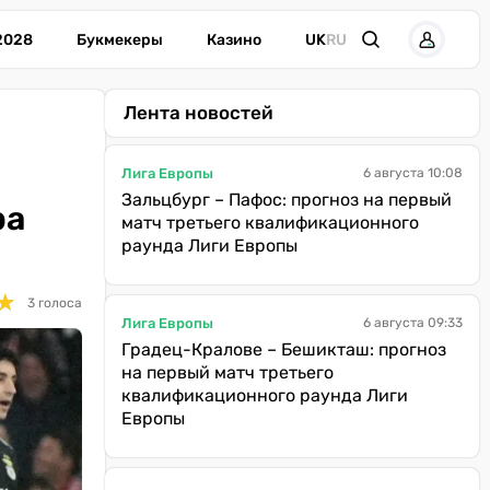
2028
Букмекеры
Казино
UK
RU
Лента новостей
Лига Европы
6 августа 10:08
Зальцбург – Пафос: прогноз на первый
ра
матч третьего квалификационного
раунда Лиги Европы
★
★
3 голоса
Лига Европы
6 августа 09:33
Градец-Кралове – Бешикташ: прогноз
на первый матч третьего
квалификационного раунда Лиги
Европы