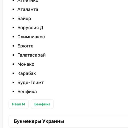
Атлетико
Аталанта
Байер
Боруссия Д
Олимпиакос
Брюгге
Галатасарай
Монако
Карабах
Буде-Глимт
Бенфика
Реал М
Бенфика
Букмекеры Украины