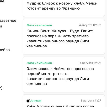
ьше
Мудрик близок к новому клубу: Челси
готовит аренду во Францию
 заветное
Лига чемпионов
4 августа 09:02
чи
Юнион Сент-Жилуаз – Буде-Глимт:
прогноз на первый матч третьего
квалификационного раунда Лиги
чемпионов
сейва,
Лига чемпионов
3 августа 19:09
Олимпиакос – Неймеген: прогноз на
первый матч третьего
квалификационного раунда Лиги
чемпионов
).
Англия
3 августа 11:27
Хаби Алонсо оценит Мудрика после