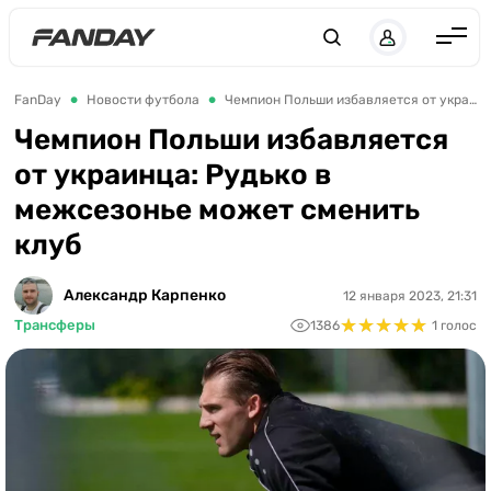
Англия
FanDay
Новости футбола
Чемпион Польши избавляется от украинца: Рудько в межсезонье может сменить клуб
Испания
Чемпион Польши избавляется
от украинца: Рудько в
Германия
межсезонье может сменить
Италия
клуб
Франция
Украина
Александр Карпенко
12 января 2023, 21:31
★
★
★
★
★
★
★
★
★
★
Трансферы
1386
1 голос
ЛЧ
ЛЕ
ЧЕ-2028
Букмекеры