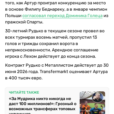
того, как Артур проиграл конкуренцию за место
в основе Филипу Беднареку, а в январе чемпион
Польши
согласовал переход Доминика Голеца
из
пражской Спарты.
30-летний Рудько в текущем сезоне провел во
всех турнирах восемь матчей, пропустил 13
голов и трижды сохранил ворота в
неприкосновенности. Арендное соглашение
игрока с Лехом действует до конца сезона.
Контракт Рудько с Металлистом действует до 30
июня 2026 года. Transfermarkt оценивает Артура
в 400 тысяч евро.
ЧИТАЙТЕ ТАКЖЕ
«За Мудрика никто никогда не
даст 100 миллионов!»: Грозный о
возможных трансферах топовых
украинцев