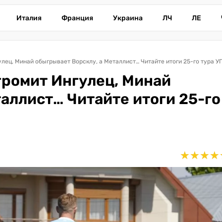
Италия
Франция
Украина
ЛЧ
ЛЕ
гулец, Минай обыгрывает Ворсклу, а Металлист… Читайте итоги 25-го тура У
 громит Ингулец, Минай
аллист… Читайте итоги 25-го
★
★
★
★
★
★
★
★