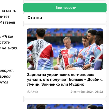
Все новости
 на матч,
митет
Статьи
 Матвеев
к:
«Я бы
стать
я не знаю.
оворят,
Зарплаты украинских легионеров:
первой
узнали, кто получает больше – Довбик,
ентов
Лунин, Зинченко или Мудрик
8310
21 октября 2024, 08:22