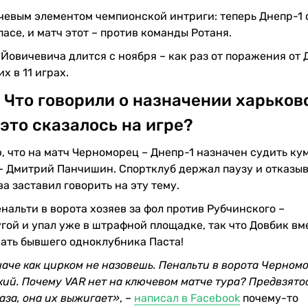
евым элементом чемпионской интриги: теперь Днепр-1 
пасе, и матч этот – против команды Ротаня.
овичевича длится с ноября – как раз от поражения от 
х в 11 играх.
. Что говорили о назначении харьков
 это сказалось на игре?
что на матч Черноморец – Днепр-1 назначен судить ку
– Дмитрий Панчишин. Спортклуб держал паузу и отказыв
а заставил говорить на эту тему.
енальти в ворота хозяев за фол против Рубчинского –
ой и упал уже в штрафной площадке, так что Довбик вм
рать бывшего одноклубника Паста!
наче как цирком не назовешь. Пенальти в ворота Черном
кий. Почему VAR нет на ключевом матче тура? Предвзято
аза, она их выжигает»
, –
написал в Facebook
почему-то