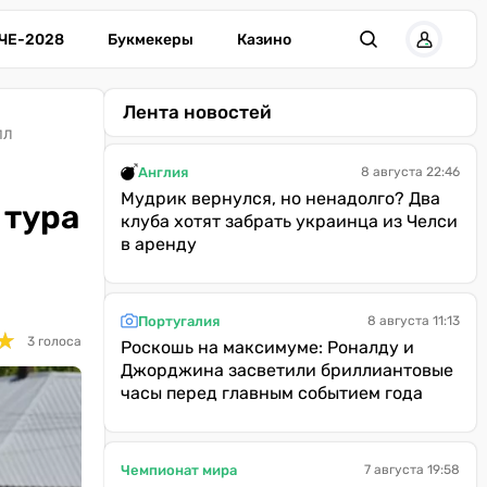
ЧЕ-2028
Букмекеры
Казино
Лента новостей
ПЛ
Англия
8 августа 22:46
Мудрик вернулся, но ненадолго? Два
 тура
клуба хотят забрать украинца из Челси
в аренду
Португалия
8 августа 11:13
★
★
3 голоса
Роскошь на максимуме: Роналду и
Джорджина засветили бриллиантовые
часы перед главным событием года
Чемпионат мира
7 августа 19:58