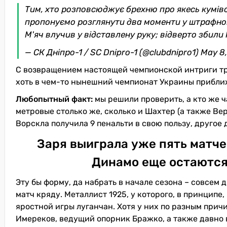
Тим, хто розповсюджує брехню про якесь кумівс
пропонуємо розглянути два моменти у штрафном
М'яч влучив у відставлену руку; відверто збили 
— СК Дніпро-1 / SC Dnipro-1 (@clubdnipro1)
May 8
С возвращением настоящей чемпионской интриги трэ
хоть в чем-то нынешний чемпионат Украины прибли
Любопытный факт:
мы решили проверить, а кто же ч
метровые столько же, сколько и Шахтер (а также Ве
Ворскла получила 9 пенальти в свою пользу, другое д
Заря выиграла уже пять матче
Динамо еще остаются
Эту бы форму, да набрать в начале сезона – совсем 
матч кряду. Металлист 1925, у которого, в принципе
яростной игры луганчан. Хотя у них по разным при
Имереков, ведущий опорник Бражко, а также давно 