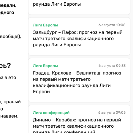
раунда Лиги Европы
недели,
едного
Лига Европы
6 августа 10:08
Зальцбург – Пафос: прогноз на первый
вообще!),
матч третьего квалификационного
раунда Лиги Европы
сь?
Лига Европы
6 августа 09:33
Градец-Кралове – Бешикташ: прогноз
з в это
на первый матч третьего
квалификационного раунда Лиги
Европы
к, правый
то
Лига конференций
6 августа 09:05
знаваем.
Динамо – Карабах: прогноз на первый
матч третьего квалификационного
раунда Лиги конференций