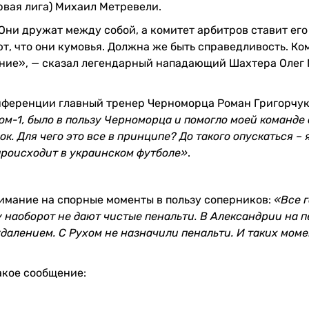
вая лига) Михаил Метревели.
 Они дружат между собой, а комитет арбитров ставит его
ают, что они кумовья. Должна же быть справедливость. Ко
ание», — сказал легендарный нападающий Шахтера Олег
нференции главный тренер Черноморца Роман Григорчу
ром-1, было в пользу Черноморца и помогло моей команде 
к. Для чего это все в принципе? До такого опускаться – 
происходит в украинском футболе»
.
имание на спорные моменты в пользу соперников:
«Все г
зу наоборот не дают чистые пенальти. В Александрии на 
удалением. С Рухом не назначили пенальти. И таких мом
акое сообщение: