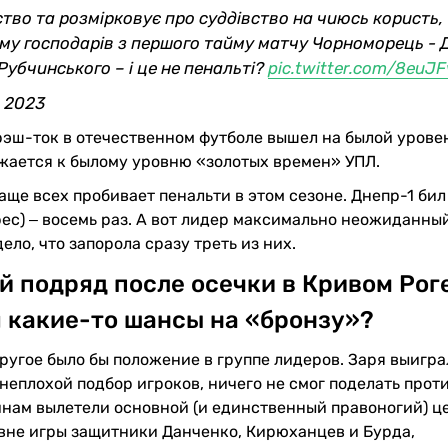
тво та розмірковує про суддівство на чиюсь користь,
у господарів з першого тайму матчу Чорноморець - Д
Рубчинського – і це не пенальті?
pic.twitter.com/8euJ
, 2023
ш-ток в отечественном футболе вышел на былой уровен
жается к былому уровню «золотых времен» УПЛ.
аще всех пробивает пенальти в этом сезоне. Днепр-1 бил 
рес) ‒ восемь раз. А вот лидер максимально неожиданны
ело, что запорола сразу треть из них.
й подряд после осечки в Кривом Роге
 какие-то шансы на «бронзу»?
другое было бы положение в группе лидеров. Заря выигр
, неплохой подбор игроков, ничего не смог поделать прот
чинам вылетели основной (и единственный правоногий) ц
вне игры защитники Данченко, Кирюханцев и Бурда,