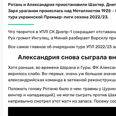
Ротань и Александрия приостановили Шахтер, Днеп
Заря ураганом пронеслась над Металлистом 1925 ‒ 
тура украинской Премьер-лиги сезона 2022/23.
Что творится в УПЛ! СК Днепр-1 сокращает отставан
Рух громит Ингулец, а Минай разбирает Ворсклу при
Все самое главное об очередном туре УПЛ 2022/23 
Александрия снова сыграла вн
Хотя раньше, во времена Шарана и Гуры, ФК Алексан
верилось слабо. Во-первых, очень уж большое значе
александрийская команда в затяжной реконструкци
Поломать голову Ротаню было о чем: травмы у Цури
вингер и нападающий), не могли сыграть против Шах
непривычно смотрел этот матч из запаса. Посему со