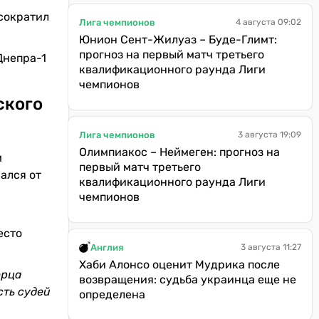
сократил
Лига чемпионов
4 августа 09:02
Юнион Сент-Жилуаз – Буде-Глимт:
прогноз на первый матч третьего
Днепра-1
квалификационного раунда Лиги
чемпионов
ского
Лига чемпионов
3 августа 19:09
Олимпиакос – Неймеген: прогноз на
м
первый матч третьего
ался от
квалификационного раунда Лиги
чемпионов
есто
Англия
3 августа 11:27
Хаби Алонсо оценит Мудрика после
орца
возвращения: судьба украинца еще не
сть судей
определена