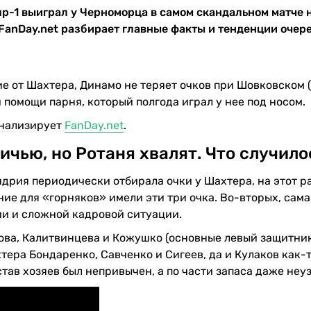
р-1 выиграл у Черноморца в самом скандальном матче 
FanDay.net разбирает главные факты и тенденции очер
ие от Шахтера, Динамо не теряет очков при Шовковском (
 помощи парня, который полгода играл у нее под носом.
анализирует
FanDay.net
.
ичью, но Ротаня хвалят. Что случило
дрия периодически отбирала очки у Шахтера, на этот ра
ние для «горняков» имели эти три очка. Во-вторых, сама
и и сложной кадровой ситуации.
кова, Калитвинцева и Кожушко (основные левый защитни
тера Бондаренко, Савченко и Сигеев, да и Кулаков как-
став хозяев был непривычен, а по части запаса даже неу