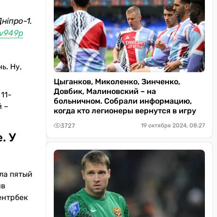
ніпро-1.
Fv949p
ь. Ну,
Цыганков, Миколенко, Зинченко,
Довбик, Малиновский – на
11-
больничном. Собрали информацию,
й –
когда кто легионеры вернутся в игру
3727
19 октября 2024, 08:27
. У
ала пятый
ив
ентрбек