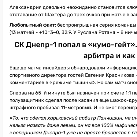
Александрия довольно неожиданно становится ключ
отставание от Шахтера до трех очков при матче в за
Любопытный факт:
беспроигрышная серия команды Й
(13 матчей - +10=3‒0, 32:9. У Руслана Ротаня – 8 ничьи
СК Днепр-1 попал в «кумо-гейт»
арбитра и как
Еще до матча инсайдеры обнародовали информацию, 
спортивного директора гостей Евгения Красникова 
комментариев в «режиме тишины». Но сам матч снов
Сперва на 65-й минуте был назначен при счете 1:1 п
полузащитник сделал после касания еще шажок-друг
штрафного пробивал 11-метровый. И не смог переиг
«То, что сделал харьковский арбитр Панчишин, не и
нельзя назвать даже левым, он на все 100% мифичес
к соперникам Днепра-1 уже не просто бросается в гл