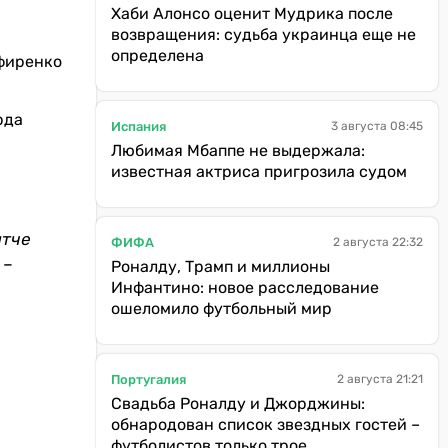
Хаби Алонсо оценит Мудрика после
возвращения: судьба украинца еще не
определена
ефиренко
рда
Испания
3 августа 08:45
Любимая Мбаппе не выдержала:
известная актриса пригрозила судом
атче
ФИФА
2 августа 22:32
 –
Роналду, Трамп и миллионы
Инфантино: новое расследование
ошеломило футбольный мир
Португалия
2 августа 21:21
Свадьба Роналду и Джорджины:
обнародован список звездных гостей –
футболистов только трое