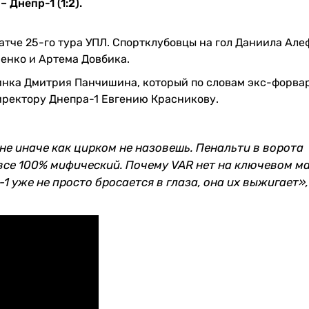
Днепр-1 (1:2).
атче 25-го тура УПЛ. Спортклубовцы на гол Даниила Ал
енко и Артема Довбика.
инка Дмитрия Панчишина, который по словам экс-форва
ректору Днепра-1 Евгению Красникову.
не иначе как цирком не назовешь. Пенальти в ворота
все 100% мифический. Почему VAR нет на ключевом м
1 уже не просто бросается в глаза, она их выжигает»,