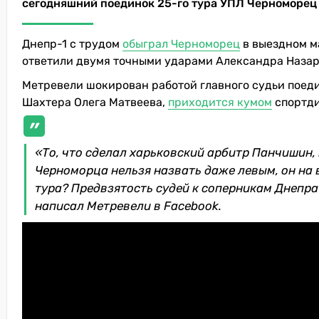
сегодняшний поединок 25-го тура УПЛ Черноморец – 
Днепр-1 с трудом
обыграл Черноморец
в выездном м
ответили двумя точными ударами Александра Назар
Метревели шокирован работой главного судьи поед
Шахтера Олега Матвеева,
приходится кумом
спортди
«То, что сделал харьковский арбитр Панчишин, 
Черноморца нельзя назвать даже левым, он на 
тура? Предвзятость судей к соперникам Днепра-
написал Метревели в Facebook.