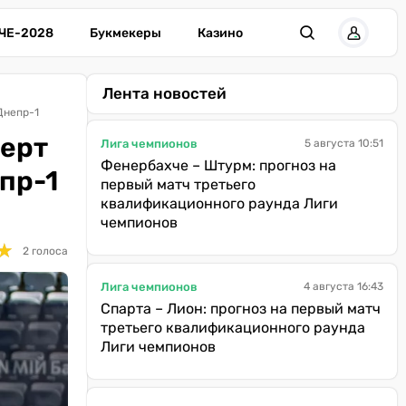
ЧЕ-2028
Букмекеры
Казино
Лента новостей
Днепр-1
перт
Лига чемпионов
5 августа 10:51
Фенербахче – Штурм: прогноз на
пр-1
первый матч третьего
квалификационного раунда Лиги
чемпионов
★
★
2 голоса
Лига чемпионов
4 августа 16:43
Спарта – Лион: прогноз на первый матч
третьего квалификационного раунда
Лиги чемпионов