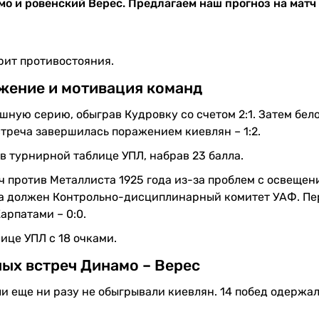
мо и ровенский Верес. Предлагаем наш прогноз на матч
рит противостояния.
жение и мотивация команд
ную серию, обыграв Кудровку со счетом 2:1. Затем бел
треча завершилась поражением киевлян – 1:2.
в турнирной таблице УПЛ, набрав 23 балла.
ч против Металлиста 1925 года из-за проблем с освещен
ка должен Контрольно-дисциплинарный комитет УАФ. Пе
рпатами – 0:0.
ице УПЛ с 18 очками.
ных встреч Динамо – Верес
и еще ни разу не обыгрывали киевлян. 14 побед одержа