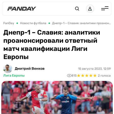
Англия
FanDay
Новости футбола
Днепр-1 – Славия: аналитики проанонсировали ответный матч квалификации Лиги Европы
Испания
Днепр-1 – Славия: аналитики
проанонсировали ответный
Германия
матч квалификации Лиги
Италия
Европы
Франция
Украина
Дмитрий Венков
15 августа 2023, 12:59
★
★
★
★
★
★
★
★
★
★
Лига Европы
815
2 голоса
ЛЧ
ЛЕ
ЧЕ-2028
Букмекеры