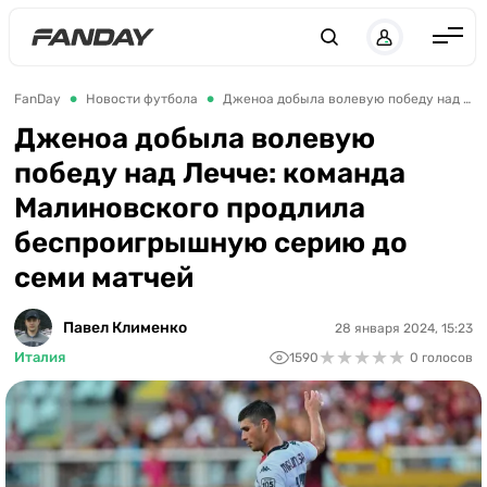
Англия
FanDay
Новости футбола
Дженоа добыла волевую победу над Лечче: команда Малиновского продлила беспроигрышную серию до семи матчей
Испания
Дженоа добыла волевую
победу над Лечче: команда
Германия
Малиновского продлила
Италия
беспроигрышную серию до
Франция
семи матчей
Украина
Павел Клименко
28 января 2024, 15:23
ЛЧ
★
★
★
★
★
★
★
★
★
★
Италия
1590
0 голосов
ЛЕ
ЧЕ-2028
Букмекеры