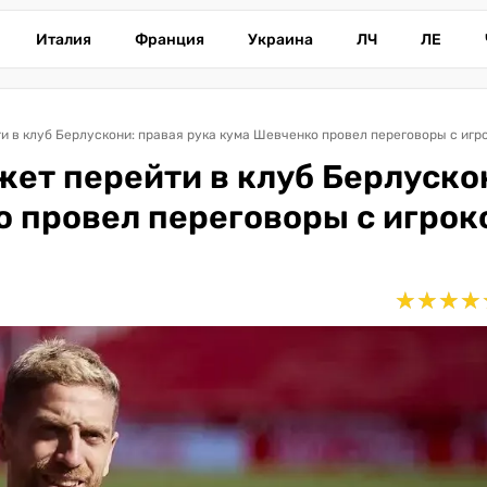
Италия
Франция
Украина
ЛЧ
ЛЕ
и в клуб Берлускони: правая рука кума Шевченко провел переговоры с игр
жет перейти в клуб Берлуско
о провел переговоры с игрок
★
★
★
★
★
★
★
★