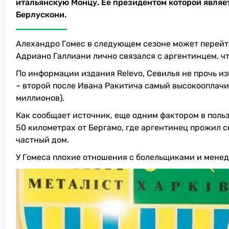
итальянскую Монцу. Ее президентом которой являе
Берлускони.
Алехандро Гомес в следующем сезоне может перейти
Адриано Галлиани лично связался с аргентинцем, ч
По информации издания Relevo, Севилья не прочь и
– второй после Ивана Ракитича самый высокооплачи
миллионов).
Как сообщает источник, еще одним фактором в поль
50 километрах от Бергамо, где аргентинец прожил се
частный дом.
У Гомеса плохие отношения с болельщиками и мене