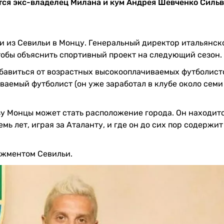
тся экс-владелец Милана и кум Андрея Шевченко Силь
 из Севильи в Монцу. Генеральный директор итальянск
тобы объяснить спортивный проект на следующий сезон.
збавиться от возрастных высокооплачиваемых футболист
ваемый футболист (он уже заработал в клубе около семи
зу Монцы может стать расположение города. Он находитс
мь лет, играя за Аталанту, и где он до сих пор содержит
джментом Севильи.