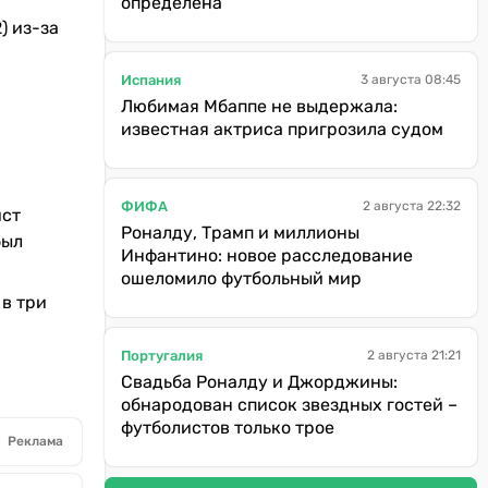
определена
) из-за
Испания
3 августа 08:45
Любимая Мбаппе не выдержала:
й
известная актриса пригрозила судом
ФИФА
2 августа 22:32
ист
Роналду, Трамп и миллионы
был
Инфантино: новое расследование
ошеломило футбольный мир
 в три
Португалия
2 августа 21:21
Свадьба Роналду и Джорджины:
обнародован список звездных гостей –
футболистов только трое
Реклама