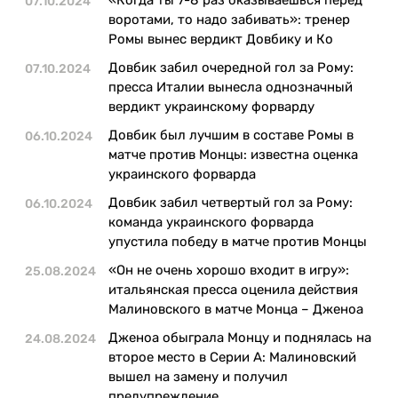
07.10.2024
Казино
воротами, то надо забивать»: тренер
Ромы вынес вердикт Довбику и Ко
Довбик забил очередной гол за Рому:
07.10.2024
пресса Италии вынесла однозначный
вердикт украинскому форварду
Довбик был лучшим в составе Ромы в
06.10.2024
матче против Монцы: известна оценка
украинского форварда
Довбик забил четвертый гол за Рому:
06.10.2024
команда украинского форварда
упустила победу в матче против Монцы
«Он не очень хорошо входит в игру»:
25.08.2024
итальянская пресса оценила действия
Малиновского в матче Монца – Дженоа
Дженоа обыграла Монцу и поднялась на
24.08.2024
второе место в Серии А: Малиновский
вышел на замену и получил
предупреждение