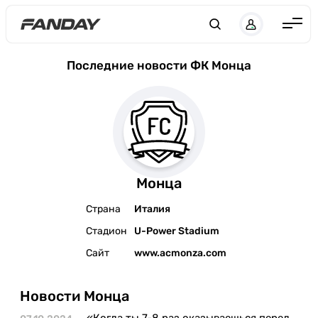
Англия
Последние новости ФК Монца
Испания
Германия
Италия
Франция
Монца
Украина
Страна
Италия
ЛЧ
Стадион
U-Power Stadium
ЛЕ
Сайт
www.acmonza.com
ЧЕ-2028
Новости Монца
Букмекеры
«Когда ты 7-8 раз оказываешься перед