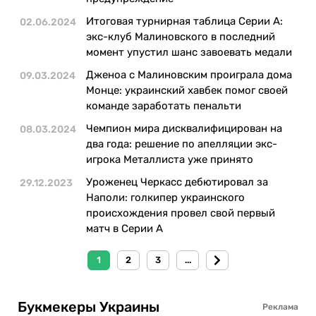
Итоговая турнирная таблица Серии А:
02.06.2024
экс-клуб Малиновского в последний
момент упустил шанс завоевать медали
Дженоа с Малиновским проиграла дома
09.03.2024
Монце: украинский хавбек помог своей
команде заработать пенальти
Чемпион мира дисквалифицирован на
08.03.2024
два года: решение по апелляции экс-
игрока Металлиста уже принято
Уроженец Черкасс дебютировал за
29.12.2023
Наполи: голкипер украинского
происхождения провел свой первый
матч в Серии А
1
2
3
...
Букмекеры Украины
Реклама