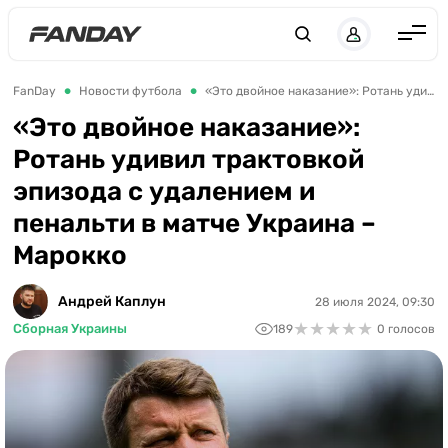
Англия
FanDay
Новости футбола
«Это двойное наказание»: Ротань удивил трактовкой эпизода с удалением и пенальти в матче Украина – Марокко
Испания
«Это двойное наказание»:
Ротань удивил трактовкой
Германия
эпизода с удалением и
Италия
пенальти в матче Украина –
Франция
Марокко
Украина
Андрей Каплун
28 июля 2024, 09:30
ЛЧ
★
★
★
★
★
★
★
★
★
★
Сборная Украины
189
0 голосов
ЛЕ
ЧЕ-2028
Букмекеры