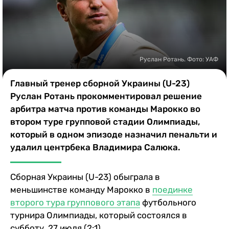
Казино
Руслан Ротань. Фото: УАФ
Главный тренер сборной Украины (U-23)
Руслан Ротань прокомментировал решение
арбитра матча против команды Марокко во
втором туре групповой стадии Олимпиады,
который в одном эпизоде назначил пенальти и
удалил центрбека Владимира Салюка.
Сборная Украины (U-23) обыграла в
меньшинстве команду Марокко в
поединке
второго тура группового этапа
футбольного
турнира Олимпиады, который состоялся в
субботу, 27 июля (2:1).