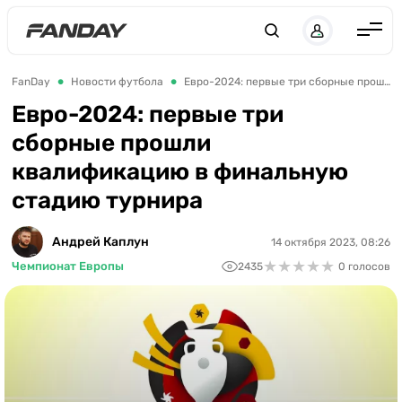
Англия
FanDay
Новости футбола
Евро-2024: первые три сборные прошли квалификацию в финальную стадию турнира
Испания
Евро-2024: первые три
сборные прошли
Германия
квалификацию в финальную
Италия
стадию турнира
Франция
Украина
Андрей Каплун
14 октября 2023, 08:26
★
★
★
★
★
★
★
★
★
★
Чемпионат Европы
2435
0 голосов
ЛЧ
ЛЕ
ЧЕ-2028
Букмекеры