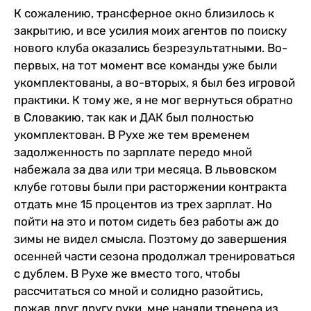
К сожалению, трансферное окно близилось к
закрытию, и все усилия моих агентов по поиску
нового клуба оказались безрезультатными. Во-
первых, на тот момент все команды уже были
укомплектованы, а во-вторых, я был без игровой
практики. К тому же, я не мог вернуться обратно
в Словакию, так как и ДАК был полностью
укомплектован. В Рухе же тем временем
задолженность по зарплате передо мной
набежала за два или три месяца. В львовском
клубе готовы были при расторжении контракта
отдать мне 15 процентов из трех зарплат. Но
пойти на это и потом сидеть без работы аж до
зимы не видел смысла. Поэтому до завершения
осенней части сезона продолжал тренироваться
с дублем. В Рухе же вместо того, чтобы
рассчитаться со мной и солидно разойтись,
пожав друг другу руки, мне наняли тренера из