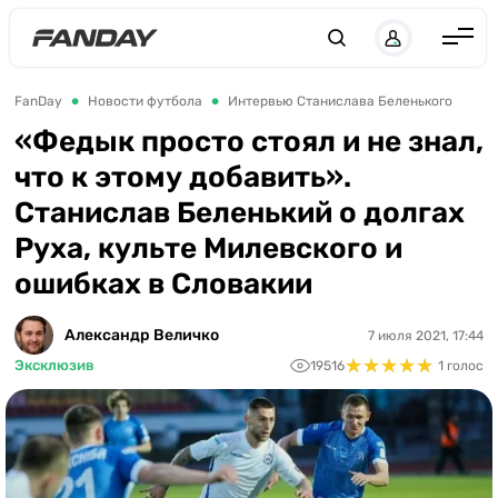
Англия
FanDay
Новости футбола
Интервью Станислава Беленького
Испания
«Федык просто стоял и не знал,
что к этому добавить».
Германия
Станислав Беленький о долгах
Италия
Руха, культе Милевского и
Франция
ошибках в Словакии
Украина
Александр Величко
7 июля 2021, 17:44
ЛЧ
★
★
★
★
★
★
★
★
★
★
Эксклюзив
19516
1 голос
ЛЕ
ЧЕ-2028
Букмекеры