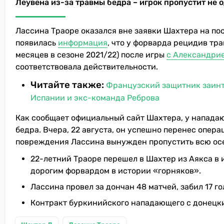
Леувена из-за травмы бедра – игрок пропустит не о
Лассина Траоре оказался вне заявки Шахтера на п
появилась
информация
, что у форварда рецидив тр
месяцев в сезоне 2021/22) после игры
с Александрией
соответствовала действительности.
Читайте также:
Французский защитник заинт
Испании и экс-команда Реброва
Как сообщает официальный сайт Шахтера, у напад
бедра. Вчера, 22 августа, он успешно перенес опер
повреждения Лассина вынужден пропустить всю ос
22-летний Траоре перешел в Шахтер из Аякса в 
дорогим форвардом в истории «горняков».
Лассина провел за дончан 48 матчей, забил 17 г
Контракт буркинийского нападающего с донецки