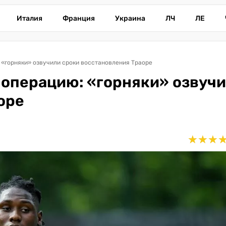
Италия
Франция
Украина
ЛЧ
ЛЕ
«горняки» озвучили сроки восстановления Траоре
операцию: «горняки» озвуч
оре
★
★
★
★
★
★