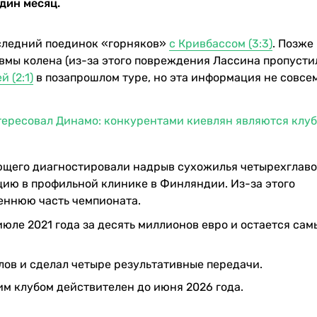
дин месяц.
оследний поединок «горняков»
с Кривбассом (3:3)
. Позже
авмы колена (из-за этого повреждения Лассина пропусти
 (2:1)
в позапрошлом туре, но эта информация не совсе
ересовал Динамо: конкурентами киевлян являются клуб
ающего диагностировали надрыв сухожилья четырехглав
ацию в профильной клинике в Финляндии. Из-за этого
еннюю часть чемпионата.
июле 2021 года за десять миллионов евро и остается са
олов и сделал четыре результативные передачи.
м клубом действителен до июня 2026 года.