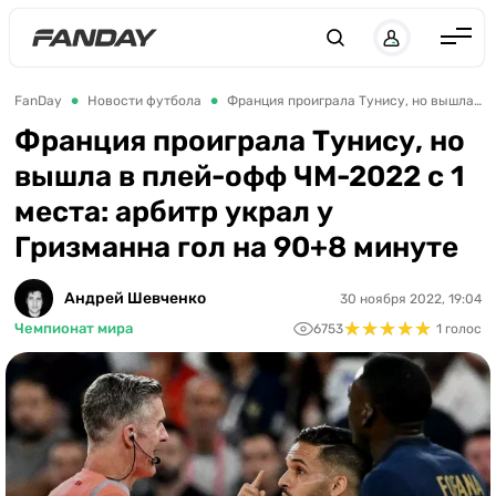
Англия
FanDay
Новости футбола
Франция проиграла Тунису, но вышла в плей-офф ЧМ-2022 с 1 места: арбитр украл у Гризманна гол на 90+8 минуте
Испания
Франция проиграла Тунису, но
вышла в плей-офф ЧМ-2022 с 1
Германия
места: арбитр украл у
Италия
Гризманна гол на 90+8 минуте
Франция
Украина
Андрей Шевченко
30 ноября 2022, 19:04
★
★
★
★
★
★
★
★
★
★
Чемпионат мира
6753
1 голос
ЛЧ
ЛЕ
ЧЕ-2028
Букмекеры