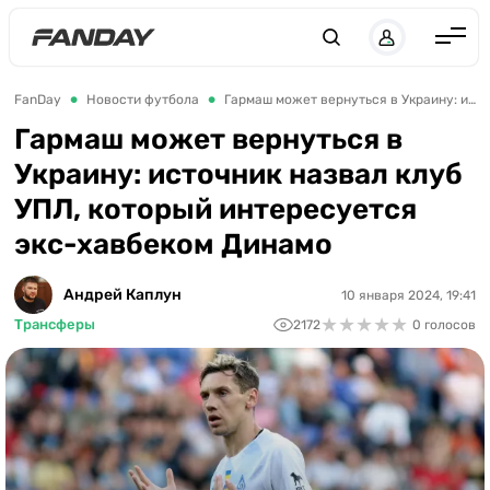
Англия
FanDay
Новости футбола
Гармаш может вернуться в Украину: источник назвал клуб УПЛ, который интересуется экс-хавбеком Динамо
Испания
Гармаш может вернуться в
Украину: источник назвал клуб
Германия
УПЛ, который интересуется
Италия
экс-хавбеком Динамо
Франция
Украина
Андрей Каплун
10 января 2024, 19:41
★
★
★
★
★
★
★
★
★
★
Трансферы
2172
0 голосов
ЛЧ
ЛЕ
ЧЕ-2028
Букмекеры