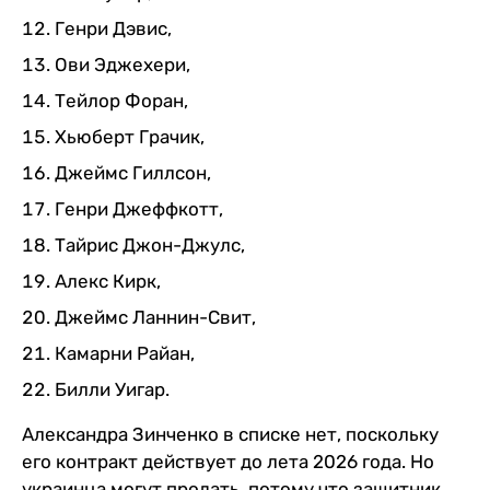
Генри Дэвис,
Ови Эджехери,
Тейлор Форан,
Хьюберт Грачик,
Джеймс Гиллсон,
Генри Джеффкотт,
Тайрис Джон-Джулс,
Алекс Кирк,
Джеймс Ланнин-Свит,
Камарни Райан,
Билли Уигар.
Александра Зинченко в списке нет, поскольку
его контракт действует до лета 2026 года. Но
украинца могут продать, потому что защитник