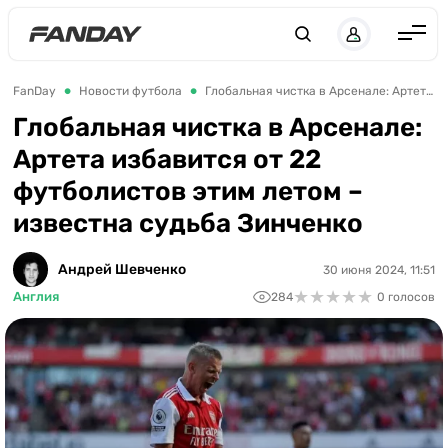
Англия
FanDay
Новости футбола
Глобальная чистка в Арсенале: Артета избавится от 22 футболистов этим летом – известна судьба Зинченко
Испания
Глобальная чистка в Арсенале:
Артета избавится от 22
Германия
футболистов этим летом –
Италия
известна судьба Зинченко
Франция
Украина
Андрей Шевченко
30 июня 2024, 11:51
★
★
★
★
★
★
★
★
★
★
Англия
284
0 голосов
ЛЧ
ЛЕ
ЧЕ-2028
Букмекеры