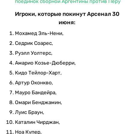
поединок сборной Аргентины против Перу
Игроки, которые покинут Арсенал 30
июня:
Мохамед Эль-Нени,
Седрик Соарес,
Руэлл Уолтерс,
Амарио Козье-Дюберри,
Кидо Тейлор-Харт,
Артур Оконкво,
Мауро Бандейра,
Омари Бенджамин,
Луис Браун,
Каталин Чирджан,
Ноа Купер,