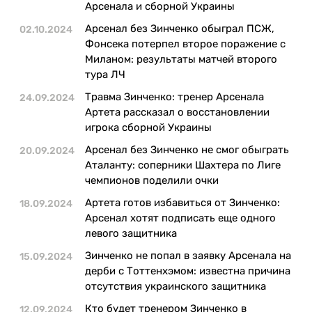
Казино
Арсенала и сборной Украины
Арсенал без Зинченко обыграл ПСЖ,
02.10.2024
Фонсека потерпел второе поражение с
Миланом: результаты матчей второго
тура ЛЧ
Травма Зинченко: тренер Арсенала
24.09.2024
Артета рассказал о восстановлении
игрока сборной Украины
Арсенал без Зинченко не смог обыграть
20.09.2024
Аталанту: соперники Шахтера по Лиге
чемпионов поделили очки
Артета готов избавиться от Зинченко:
18.09.2024
Арсенал хотят подписать еще одного
левого защитника
Зинченко не попал в заявку Арсенала на
15.09.2024
дерби с Тоттенхэмом: известна причина
отсутствия украинского защитника
Кто будет тренером Зинченко в
12.09.2024