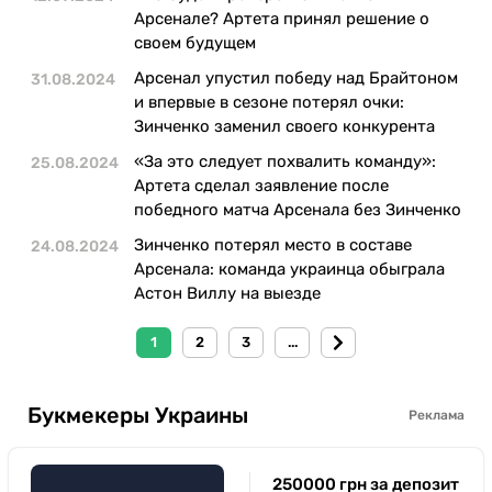
Арсенале? Артета принял решение о
своем будущем
Арсенал упустил победу над Брайтоном
31.08.2024
и впервые в сезоне потерял очки:
Зинченко заменил своего конкурента
«За это следует похвалить команду»:
25.08.2024
Артета сделал заявление после
победного матча Арсенала без Зинченко
Зинченко потерял место в составе
24.08.2024
Арсенала: команда украинца обыграла
Астон Виллу на выезде
1
2
3
...
Букмекеры Украины
Реклама
250000 грн за депозит