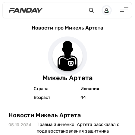
Англия
Новости про Микель Артета
Испания
Германия
Италия
Франция
Микель Артета
Украина
Страна
Испания
ЛЧ
Возраст
44
ЛЕ
Новости Микель Артета
ЧЕ-2028
Травма Зинченко: Артета рассказал о
05.10.2024
Букмекеры
ходе восстановления защитника