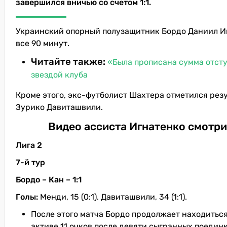
завершился вничью со счетом 1:1.
Украинский опорный полузащитник Бордо Даниил Игн
все 90 минут.
Читайте также:
«Была прописана сумма отсту
звездой клуба
Кроме этого, экс-футболист Шахтера отметился резу
Зурико Давиташвили.
Видео ассиста Игнатенко смотри
Лига 2
7-й тур
Бордо – Кан – 1:1
Голы:
Менди, 15 (0:1). Давиташвили, 34 (1:1).
После этого матча Бордо продолжает находиться 
активе 11 очков после девяти сыгранных поединк