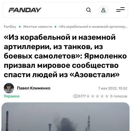
Англия
FanDay
Желтые новости
«Из корабельной и наземной артиллерии, из танков, из боевых самолетов»: Ярмоленко призвал мировое сообщество спасти людей из «Азовстали»
Испания
«Из корабельной и наземной
артиллерии, из танков, из
Германия
боевых самолетов»: Ярмоленко
Италия
призвал мировое сообщество
Франция
спасти людей из «Азовстали»
Украина
Павел Клименко
7 мая 2022, 10:52
ЛЧ
★
★
★
★
★
★
★
★
★
★
Украина
5777
0 голосов
ЛЕ
ЧЕ-2028
Букмекеры