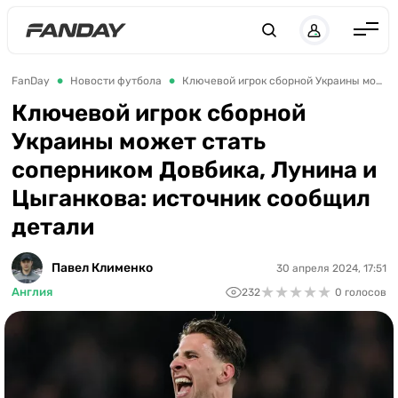
Англия
FanDay
Новости футбола
Ключевой игрок сборной Украины может стать соперником Довбика, Лунина и Цыганкова: источник сообщил детали
Испания
Ключевой игрок сборной
Украины может стать
Германия
соперником Довбика, Лунина и
Италия
Цыганкова: источник сообщил
Франция
детали
Украина
Павел Клименко
30 апреля 2024, 17:51
ЛЧ
★
★
★
★
★
★
★
★
★
★
Англия
232
0 голосов
ЛЕ
ЧЕ-2028
Букмекеры