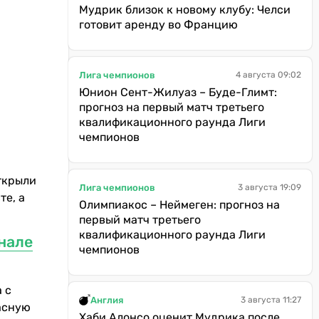
Мудрик близок к новому клубу: Челси
готовит аренду во Францию
Лига чемпионов
4 августа 09:02
Юнион Сент-Жилуаз – Буде-Глимт:
прогноз на первый матч третьего
квалификационного раунда Лиги
чемпионов
ткрыли
Лига чемпионов
3 августа 19:09
те, а
Олимпиакос – Неймеген: прогноз на
первый матч третьего
квалификационного раунда Лиги
нале
чемпионов
 с
Англия
3 августа 11:27
расную
Хаби Алонсо оценит Мудрика после