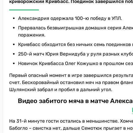
криворожский Кривбасс. Поединок завершился побе
Александрия одержала 100-ю победу в УПЛ.
Прервалась безвыигрышная домашня серия Алекс
поражения.
Кривбасс обходится без ничьих семь поединков 
250-й матч Юрия Вернидуба у руля разных клуб
Новичок Кривбасса Олег Кожушко в прошлом сез
Первый опасный момент в игре завершился результ
счет. Бескоровайный остановил мяч на правом фланг
Шулянский забрал и пробил в дальний угол.
Видео забитого мяча в матче Алекс
На 31-й минуте гости остались в меньшинстве. Хомч
Бабогло – свистка нет, дальше Семотюк прыгает в н