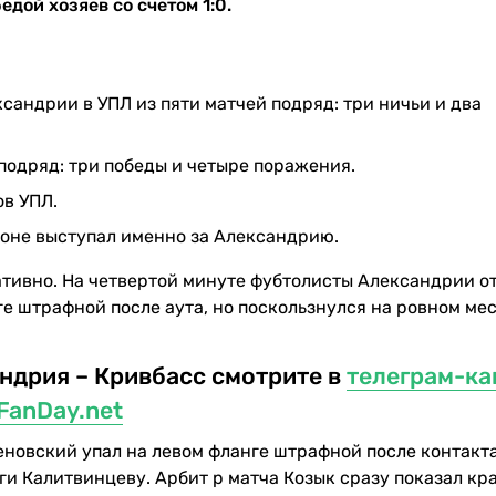
дой хозяев со счетом 1:0.
андрии в УПЛ из пяти матчей подряд: три ничьи и два
подряд: три победы и четыре поражения.
ов УПЛ.
оне выступал именно за Александрию.
ативно. На четвертой минуте фубтолисты Александрии о
е штрафной после аута, но поскользнулся на ровном мес
андрия – Кривбасс смотрите в
телеграм-ка
FanDay.net
еновский упал на левом фланге штрафной после контакта
оги Калитвинцеву. Арбит р матча Козык сразу показал к