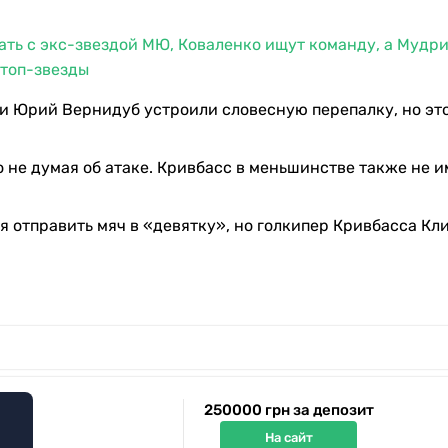
ть с экс-звездой МЮ, Коваленко ищут команду, а Мудр
 топ-звезды
 и Юрий Вернидуб устроили словесную перепалку, но это
о не думая об атаке. Кривбасс в меньшинстве также не и
я отправить мяч в «девятку», но голкипер Кривбасса Кл
250000 грн за депозит
На сайт