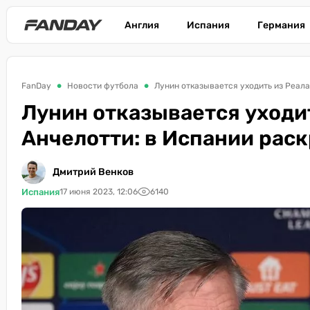
Англия
Испания
Германия
FanDay
Новости футбола
Лунин отказывается уходить из Реала
Лунин отказывается уходит
Анчелотти: в Испании рас
Дмитрий Венков
Испания
17 июня 2023, 12:06
6140