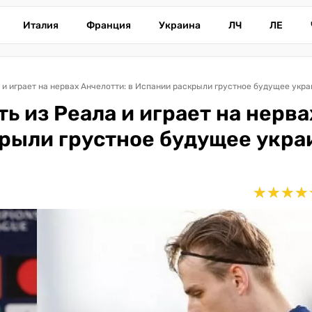
Италия
Франция
Украина
ЛЧ
ЛЕ
 и играет на нервах Анчелотти: в Испании раскрыли грустное будущее укр
ь из Реала и играет на нерва
крыли грустное будущее укра
★
★
★
★
★
★
★
★