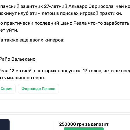
спанский защитник 27-летний Альваро Одриосола, чей к
покинут клуб этим летом в поисках игровой практики.
о практически последний шанс Реала что-то заработать
ет уйти.
а также еще двоих киперов:
Райо Вальекано.
ал 12 матчей, в которых пропустил 13 голов, четыре по
ять миллионов евро.
 Сория
Фернандо Пачеко
250000 грн за депозит