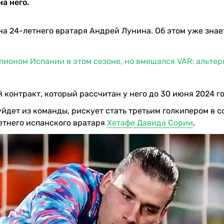
а него.
а 24-летнего вратаря Андрей Лунина. Об этом уже знает
мпионом Испании в этом сезоне, но вмешался VAR: альте
 контракт, который рассчитан у него до 30 июня 2024 го
 уйдет из команды, рискует стать третьим голкипером в с
етнего испанского вратаря
Хетафе Давида Сории
.