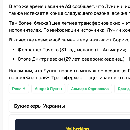
В это же время издание
АS
сообщает, что Лунин и и
также истекает в конце следующего сезона, все же 
Тем более, ближайшее летнее трансферное окно – эт
исполнителях. По информации источника, Лунин хоч
В качестве возможной замены ему называют Сорию, 
Фернандо Пачеко (31 год, испанец) – Альмерия;
Столе Дмитриевски (29 лет, северомакедонец) – 
Напомним, что Лунин провел в минувшем сезоне за Ре
провел «на ноль». Трансфермаркт оценивает его в п
Реал М
Андрей Лунин
Альваро Одриосола
Давид
Букмекеры Украины