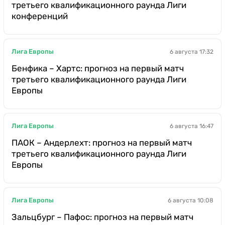
третьего квалификационного раунда Лиги
конференций
Лига Европы
6 августа 17:32
Бенфика – Хартс: прогноз на первый матч
третьего квалификационного раунда Лиги
Европы
Лига Европы
6 августа 16:47
ПАОК – Андерлехт: прогноз на первый матч
третьего квалификационного раунда Лиги
Европы
Лига Европы
6 августа 10:08
Зальцбург – Пафос: прогноз на первый матч