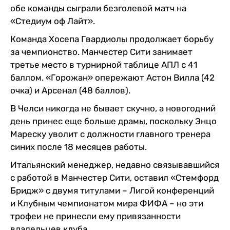
обе команды сыграли безголевой матч на
«Стедиум оф Лайт».
Команда Хосепа Гвардиолы продолжает борьбу
за чемпионство. Манчестер Сити занимает
третье место в турнирной таблице АПЛ с 41
баллом. «Горожан» опережают Астон Вилла (42
очка) и Арсенал (48 баллов).
В Челси никогда не бывает скучно, а новогодний
день принес еще больше драмы, поскольку Энцо
Мареску уволит с должности главного тренера
синих после 18 месяцев работы.
Итальянский менеджер, недавно связывавшийся
с работой в Манчестер Сити, оставил «Стемфорд
Бридж» с двумя титулами – Лигой конференций
и Клубным чемпионатом мира ФИФА – но эти
трофеи не принесли ему привязанности
владельцев клуба.