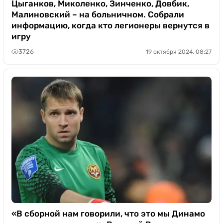
Цыганков, Миколенко, Зинченко, Довбик,
Малиновский – на больничном. Собрали
информацию, когда кто легионеры вернутся в
игру
3726
19 октября 2024, 08:27
«В сборной нам говорили, что это мы Динамо