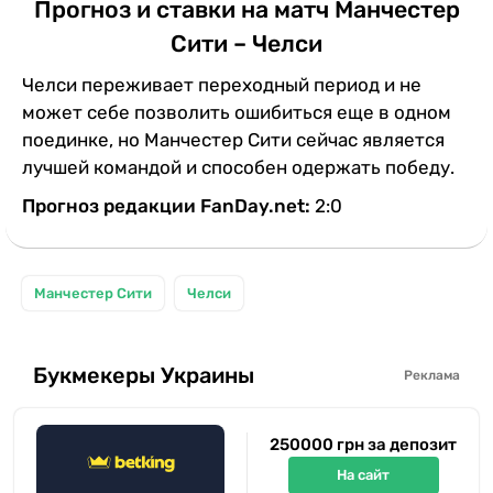
Прогноз и ставки на матч Манчестер
Сити – Челси
Челси переживает переходный период и не
может себе позволить ошибиться еще в одном
поединке, но Манчестер Сити сейчас является
лучшей командой и способен одержать победу.
Прогноз редакции FanDay.net:
2:0
Манчестер Сити
Челси
Букмекеры Украины
Реклама
250000 грн за депозит
На сайт