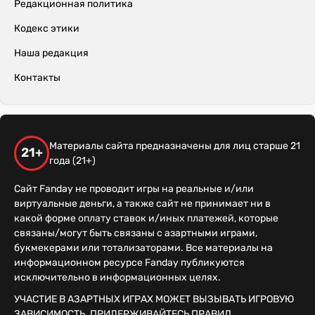
Редакционная политика
Кодекс этики
Наша редакция
Контакты
Материалы сайта предназначены для лиц старше 21
21+
года (21+)
Сайт Fanday не проводит игры на реальные и/или
виртуальные деньги, а также сайт не принимает ни в
какой форме оплату ставок и/иных платежей, которые
связаны/могут быть связаны с азартными играми,
букмекерами или тотализаторами. Все материалы на
информационном ресурсе Fanday публикуются
исключительно в информационных целях.
УЧАСТИЕ В АЗАРТНЫХ ИГРАХ МОЖЕТ ВЫЗЫВАТЬ ИГРОВУЮ
ЗАВИСИМОСТЬ. ПРИДЕРЖИВАЙТЕСЬ ПРАВИЛ