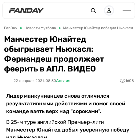
Англия
FanDay
Новости футбола
Манчестер Юнайтед победил Ньюкасл
Испания
Манчестер Юнайтед
обыгрывает Ньюкасл:
Германия
Фернандеш продолжает
Италия
феерить в АПЛ. ВИДЕО
Франция
Англия
22 февраля 2021, 08:30
1608
Украина
ЛЧ
Лидер манкунианцев снова отличился
результативными действиями и помог своей
ЛЕ
команде взять верх над "сороками".
ЧЕ-2028
В 25-м туре английской Премьер-лиги
Букмекеры
Манчестер Юнайтед добыл уверенную победу
над Ньюкаслом
.