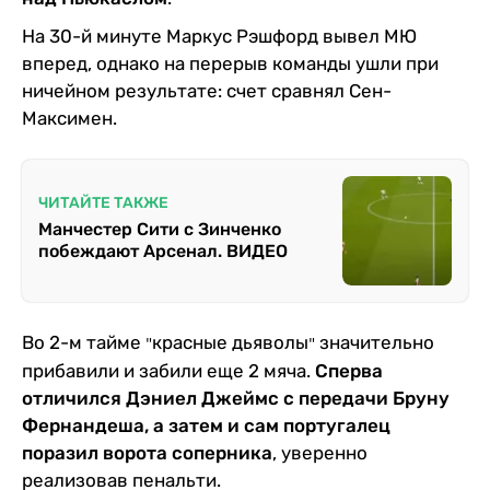
Казино
На 30-й минуте Маркус Рэшфорд вывел МЮ
вперед, однако на перерыв команды ушли при
ничейном результате: счет сравнял Сен-
Максимен.
ЧИТАЙТЕ ТАКЖЕ
Манчестер Сити с Зинченко
побеждают Арсенал. ВИДЕО
Во 2-м тайме
красные дьяволы
значительно
"
"
прибавили и забили еще 2 мяча.
Сперва
отличился Дэниел Джеймс с передачи Бруну
Фернандеша, а затем и сам португалец
поразил ворота соперника
, уверенно
реализовав пенальти.