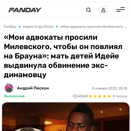
Англия
FanDay
Новости футбола
«Мои адвокаты просили Милевского, чтобы он повлиял на Брауна»: мать детей Идейе выдвинула обвинение экс-динамовцу
Испания
«Мои адвокаты просили
Милевского, чтобы он повлиял
Германия
на Брауна»: мать детей Идейе
Италия
выдвинула обвинение экс-
Франция
динамовцу
Украина
Андрей Пискун
5 января 2023, 20:15
ЛЧ
★
★
★
★
★
★
★
★
★
★
Эксклюзив
43542
2 голоса
ЛЕ
ЧЕ-2028
Букмекеры