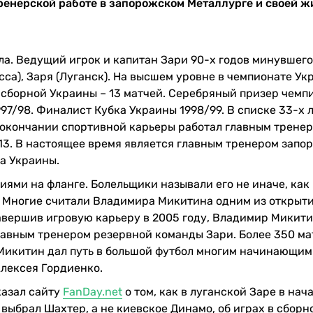
енерской работе в запорожском Металлурге и своей ж
а. Ведущий игрок и капитан Зари 90-х годов минувшего
сса), Заря (Луганск). На высшем уровне в чемпионате Ук
В сборной Украины – 13 матчей. Серебряный призер чемп
997/98. Финалист Кубка Украины 1998/99. В списке 33-х
о окончании спортивной карьеры работал главным тренер
/13. В настоящее время является главным тренером запо
та Украины.
ми на фланге. Болельщики называли его не иначе, как
. Многие считали Владимира Микитина одним из открыт
авершив игровую карьеру в 2005 году, Владимир Микит
главным тренером резервной команды Зари. Более 350 ма
Микитин дал путь в большой футбол многим начинающим
Алексея Гордиенко.
азал сайту
FanDay.net
о том, как в луганской Заре в нач
выбрал Шахтер, а не киевское Динамо, об играх в сборн