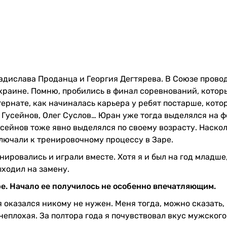
адислава Проданца и Георгия Дегтярева. В Союзе прово
Украине. Помню, пробились в финал соревнований, котор
тернате, как начиналась карьера у ребят постарше, кото
 Гусейнов, Олег Суслов… Юран уже тогда выделялся на 
усейнов тоже явно выделялся по своему возрасту. Наскол
ключали к тренировочному процессу в Заре.
ировались и играли вместе. Хотя я и был на год младше
ыходил на замену.
е. Начало ее получилось не особенно впечатляющим.
 я оказался никому не нужен. Меня тогда, можно сказать,
еплохая. За полтора года я почувствовал вкус мужского