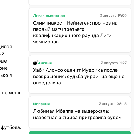
Лига чемпионов
3 августа 19:09
Олимпиакос – Неймеген: прогноз на
первый матч третьего
квалификационного раунда Лиги
чемпионов
дился
ый
рые
Англия
3 августа 11:27
фоне
Хаби Алонсо оценит Мудрика после
ько я
возвращения: судьба украинца еще не
определена
, но меня
Испания
3 августа 08:45
Любимая Мбаппе не выдержала:
известная актриса пригрозила судом
 футбола.