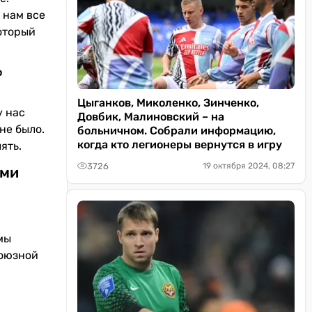
 нам все
который
о
Цыганков, Миколенко, Зинченко,
у нас
Довбик, Малиновский – на
не было.
больничном. Собрали информацию,
когда кто легионеры вернутся в игру
лять.
3726
19 октября 2024, 08:27
ами
мы
Союзной