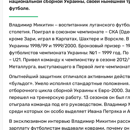
национальной сборной Украины, своей нынешней тр
футболе.
Владимир Микитин ‒ воспитанник луганского футбол
столетия. Поиграл в союзном чемпионате – СКА (Оде
кроме Зари, играл в Карпатах, Шахтере и Ворскле. 
Украины 1998/99 и 1999/2000. Бронзовый призер – 1
футболистов чемпионата Украины: №1 – 1999 год. П
– U21. Привел команду к чемпионству в сезоне 2012
Металлурга, выступающего в Первой лиге чемпиона
Опытнейший защитник отличался активными действия
«бульдог». Умело исполнял стандартные положения
отборочного цикла сборной Украины к Евро-2000. З
перешел на тренерскую работу. 13 сезонов он был 
отыграла команда под его руководством. Владимир 
среди которых он особо выделяет Ивана Петряка и 
В эксклюзивном интервью Владимир Микитин расск
зарплату футболистам выдавали коврами, почему он 