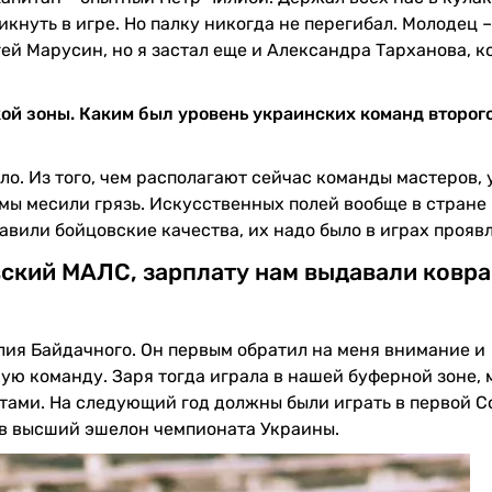
икнуть в игре. Но палку никогда не перегибал. Молодец –
гей Марусин, но я застал еще и Александра Тарханова, 
кой зоны. Каким был уровень украинских команд второг
ло. Из того, чем располагают сейчас команды мастеров, 
 мы месили грязь. Искусственных полей вообще в стране 
тавили бойцовские качества, их надо было в играх прояв
ский МАЛС, зарплату нам выдавали ковр
лия Байдачного. Он первым обратил на меня внимание и
ую команду. Заря тогда играла в нашей буферной зоне, 
патами. На следующий год должны были играть в первой 
и в высший эшелон чемпионата Украины.