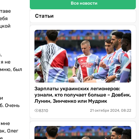
Все новости
ставе
Статьи
себя
цкой
,
 я не
омню, был
Зарплаты украинских легионеров:
узнали, кто получает больше – Довбик,
ии
Лунин, Зинченко или Мудрик
б. Очень
8310
21 октября 2024, 08:22
 мне
к, Олег
е.