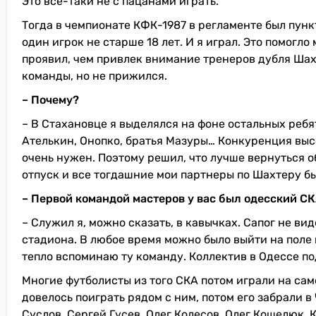
Это все-таки не с пацанами играть.
Тогда в чемпионате КФК-1987 в регламенте был пунк
один игрок не старше 18 лет. И я играл. Это помогло
проявил, чем привлек внимание тренеров дубля Шах
команды, но не прижился.
– Почему?
– В Стахановце я выделялся на фоне остальных ребят
Ателькин, Онопко, братья Мазуры… Конкуренция высо
очень нужен. Поэтому решил, что лучше вернуться об
отпуск и все тогдашние мои партнеры по Шахтеру бы
– Первой командой мастеров у вас был одесский С
– Служил я, можно сказать, в кавычках. Сапог не в
стадиона. В любое время можно было выйти на поле 
тепло вспоминаю ту команду. Коллектив в Одессе п
Многие футболисты из того СКА потом играли на са
довелось поиграть рядом с ним, потом его забрали 
Суслов, Сергей Гусев, Олег Колесов, Олег Кошелюк. 