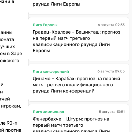
изни в
раунда Лиги Европы
Лига Европы
6 августа 09:33
Градец-Кралове – Бешикташ: прогноз
раины,
на первый матч третьего
ионата
квалификационного раунда Лиги
 лучших
Европы
ом в Заре
рожского
Лига конференций
6 августа 09:05
Динамо – Карабах: прогноз на первый
ий
матч третьего квалификационного
раунда Лиги конференций
ин
тчей
 игрокам,
Лига чемпионов
5 августа 10:51
Фенербахче – Штурм: прогноз на
але 90-х
первый матч третьего
ой против
квалификационного раунда Лиги