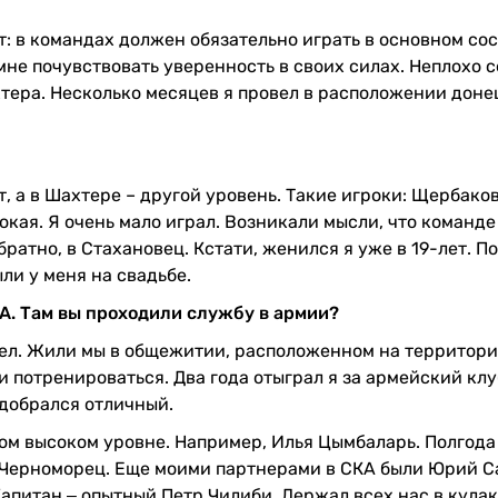
т: в командах должен обязательно играть в основном со
 мне почувствовать уверенность в своих силах. Неплохо 
тера. Несколько месяцев я провел в расположении доне
, а в Шахтере – другой уровень. Такие игроки: Щербаков
кая. Я очень мало играл. Возникали мысли, что команде
ратно, в Стахановец. Кстати, женился я уже в 19-лет. П
ли у меня на свадьбе.
КА. Там вы проходили службу в армии?
идел. Жили мы в общежитии, расположенном на территор
и потренироваться. Два года отыграл я за армейский клу
одобрался отличный.
мом высоком уровне. Например, Илья Цымбаларь. Полгода
в Черноморец. Еще моими партнерами в СКА были Юрий Са
Капитан ‒ опытный Петр Чилиби. Держал всех нас в кулак