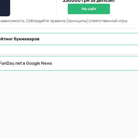
250000 грн за депозит
На сайт
 зависимость. Соблюдайте правила (принципы) ответственной игры
ейтинг букмекеров
FanDay.net в Google News