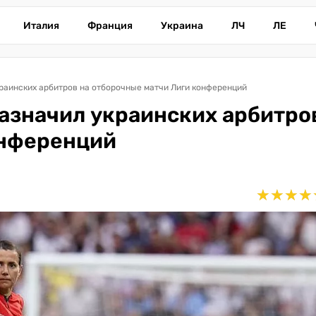
Италия
Франция
Украина
ЛЧ
ЛЕ
краинских арбитров на отборочные матчи Лиги конференций
назначил украинских арбитро
онференций
★
★
★
★
★
★
★
★