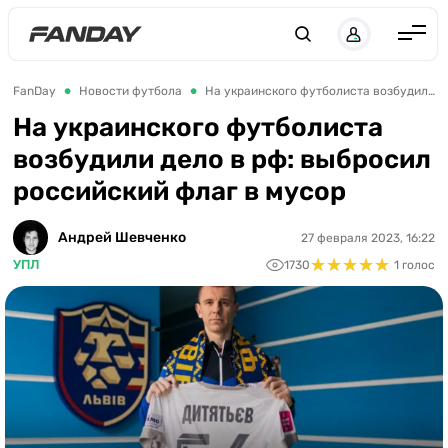
Англия
FanDay
Новости футбола
На украинского футболиста возбудили дело в рф: выбросил российский флаг в мусор
Испания
На украинского футболиста
возбудили дело в рф: выбросил
Германия
российский флаг в мусор
Италия
Франция
Андрей Шевченко
27 февраля 2023, 16:22
★
★
★
★
★
★
★
★
★
★
УПЛ
1730
1 голос
Украина
ЛЧ
ЛЕ
ЧЕ-2028
Букмекеры